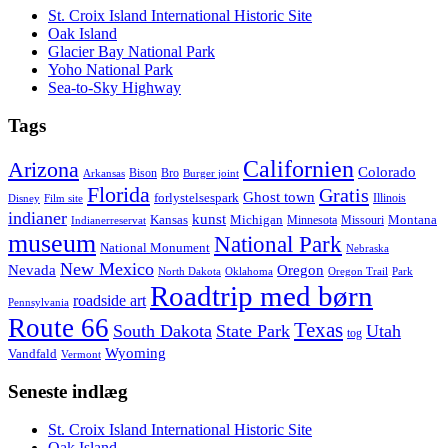
St. Croix Island International Historic Site
Oak Island
Glacier Bay National Park
Yoho National Park
Sea-to-Sky Highway
Tags
Californien
Arizona
Colorado
Bison
Bro
Arkansas
Burger joint
Florida
Gratis
Ghost town
forlystelsespark
Illinois
Disney
Film site
indianer
kunst
Kansas
Michigan
Montana
Minnesota
Missouri
Indianerreservat
museum
National Park
National Monument
Nebraska
New Mexico
Nevada
Oregon
North Dakota
Oklahoma
Oregon Trail
Park
Roadtrip med børn
roadside art
Pennsylvania
Route 66
Texas
South Dakota
State Park
Utah
tog
Wyoming
Vandfald
Vermont
Seneste indlæg
St. Croix Island International Historic Site
Oak Island