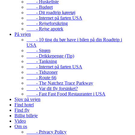
- Huskeliste
- Budget
- Dit roadtrip køretøj
- Internet på farten USA
- Rejseforsikring
- Rejse apotek
På vejen
- 10 ting du bør have i bilen på din Roadtrip i
USA
- Strøm
- Drikkepenge (Tip)
- Tankning
- Internet på farten USA
- Tidszoner
- Route 66
- The Natchez Trace Parkway
- Var dit fly forsinket?
- Fast Fast Food Restauranter i USA
Sjov på vejen
Find hotel
Find fly
Billig billeje
Video
Om os
- Privacy Policy