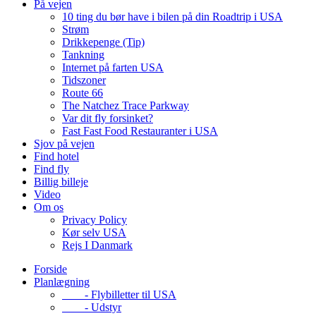
På vejen
10 ting du bør have i bilen på din Roadtrip i USA
Strøm
Drikkepenge (Tip)
Tankning
Internet på farten USA
Tidszoner
Route 66
The Natchez Trace Parkway
Var dit fly forsinket?
Fast Fast Food Restauranter i USA
Sjov på vejen
Find hotel
Find fly
Billig billeje
Video
Om os
Privacy Policy
Kør selv USA
Rejs I Danmark
Forside
Planlægning
- Flybilletter til USA
- Udstyr