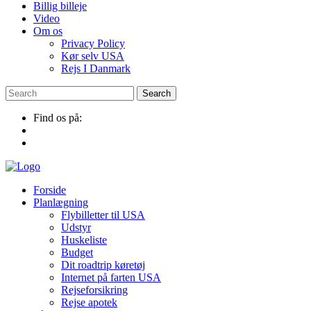
Billig billeje
Video
Om os
Privacy Policy
Kør selv USA
Rejs I Danmark
Find os på:
Forside
Planlægning
Flybilletter til USA
Udstyr
Huskeliste
Budget
Dit roadtrip køretøj
Internet på farten USA
Rejseforsikring
Rejse apotek