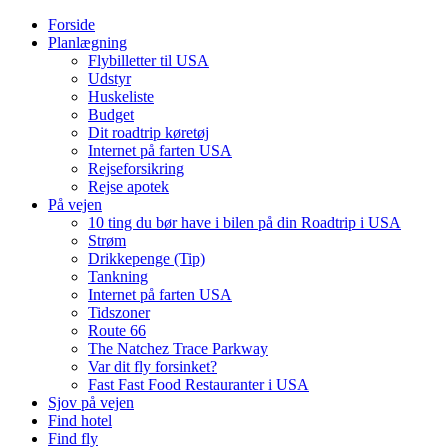
Forside
Planlægning
Flybilletter til USA
Udstyr
Huskeliste
Budget
Dit roadtrip køretøj
Internet på farten USA
Rejseforsikring
Rejse apotek
På vejen
10 ting du bør have i bilen på din Roadtrip i USA
Strøm
Drikkepenge (Tip)
Tankning
Internet på farten USA
Tidszoner
Route 66
The Natchez Trace Parkway
Var dit fly forsinket?
Fast Fast Food Restauranter i USA
Sjov på vejen
Find hotel
Find fly