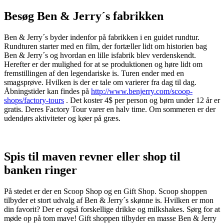
Besøg Ben & Jerry´s fabrikken
Ben & Jerry´s byder indenfor på fabrikken i en guidet rundtur.
Rundturen starter med en film, der fortæller lidt om historien bag
Ben & Jerry´s og hvordan en lille isfabrik blev verdenskendt.
Herefter er der mulighed for at se produktionen og høre lidt om
fremstillingen af den legendariske is. Turen ender med en
smagsprøve. Hvilken is der er tale om varierer fra dag til dag.
Åbningstider kan findes på
http://www.benjerry.com/scoop-
shops/factory-tours
. Det koster 4$ per person og børn under 12 år er
gratis. Deres Factory Tour varer en halv time. Om sommeren er der
udendørs aktiviteter og køer på græs.
Spis til maven revner eller shop til
banken ringer
På stedet er der en Scoop Shop og en Gift Shop. Scoop shoppen
tilbyder et stort udvalg af Ben & Jerry´s skønne is. Hvilken er mon
din favorit? Der er også forskellige drikke og milkshakes. Sørg for at
møde op på tom mave! Gift shoppen tilbyder en masse Ben & Jerry