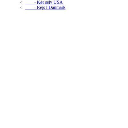
- Kør selv USA
- Rejs I Danmark