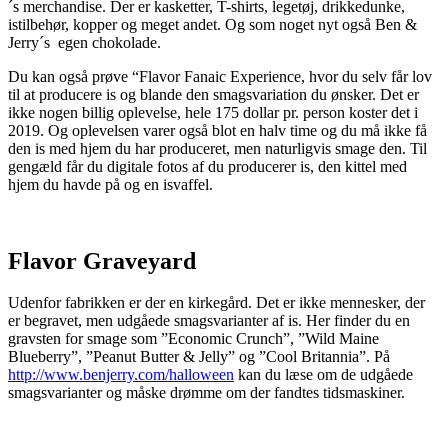
´s merchandise. Der er kasketter, T-shirts, legetøj, drikkedunke,
istilbehør, kopper og meget andet. Og som noget nyt også Ben &
Jerry´s egen chokolade.
Du kan også prøve “Flavor Fanaic Experience, hvor du selv får lov
til at producere is og blande den smagsvariation du ønsker. Det er
ikke nogen billig oplevelse, hele 175 dollar pr. person koster det i
2019. Og oplevelsen varer også blot en halv time og du må ikke få
den is med hjem du har produceret, men naturligvis smage den. Til
gengæld får du digitale fotos af du producerer is, den kittel med
hjem du havde på og en isvaffel.
Flavor Graveyard
Udenfor fabrikken er der en kirkegård. Det er ikke mennesker, der
er begravet, men udgåede smagsvarianter af is. Her finder du en
gravsten for smage som ”Economic Crunch”, ”Wild Maine
Blueberry”, ”Peanut Butter & Jelly” og ”Cool Britannia”. På
http://www.benjerry.com/halloween
kan du læse om de udgåede
smagsvarianter og måske drømme om der fandtes tidsmaskiner.