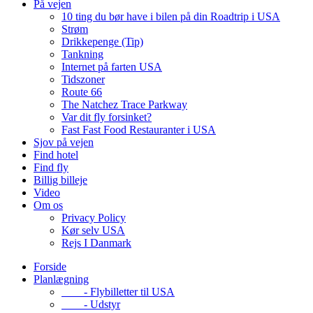
På vejen
10 ting du bør have i bilen på din Roadtrip i USA
Strøm
Drikkepenge (Tip)
Tankning
Internet på farten USA
Tidszoner
Route 66
The Natchez Trace Parkway
Var dit fly forsinket?
Fast Fast Food Restauranter i USA
Sjov på vejen
Find hotel
Find fly
Billig billeje
Video
Om os
Privacy Policy
Kør selv USA
Rejs I Danmark
Forside
Planlægning
- Flybilletter til USA
- Udstyr