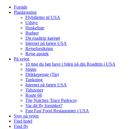
Forside
Planlægning
Flybilletter til USA
Udstyr
Huskeliste
Budget
Dit roadtrip køretøj
Internet på farten USA
Rejseforsikring
Rejse apotek
På vejen
10 ting du bør have i bilen på din Roadtrip i USA
Strøm
Drikkepenge (Tip)
Tankning
Internet på farten USA
Tidszoner
Route 66
The Natchez Trace Parkway
Var dit fly forsinket?
Fast Fast Food Restauranter i USA
Sjov på vejen
Find hotel
Find fly