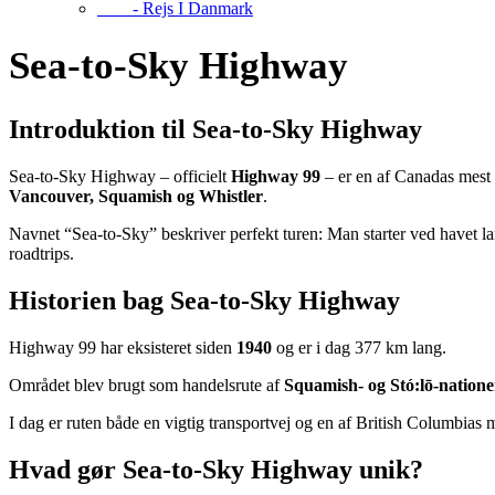
- Rejs I Danmark
Sea-to-Sky Highway
Introduktion til Sea‑to‑Sky Highway
Sea‑to‑Sky Highway – officielt
Highway 99
– er en af Canadas mest 
Vancouver, Squamish og Whistler
.
Navnet “Sea‑to‑Sky” beskriver perfekt turen: Man starter ved havet 
roadtrips.
Historien bag Sea‑to‑Sky Highway
Highway 99 har eksisteret siden
1940
og er i dag 377 km lang.
Området blev brugt som handelsrute af
Squamish‑ og Stó:lō‑nation
I dag er ruten både en vigtig transportvej og en af British Columbias 
Hvad gør Sea‑to‑Sky Highway unik?