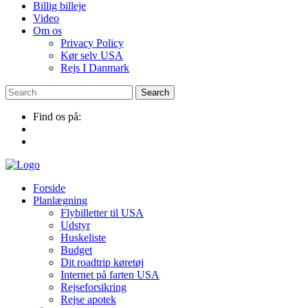
Billig billeje
Video
Om os
Privacy Policy
Kør selv USA
Rejs I Danmark
Find os på:
Forside
Planlægning
Flybilletter til USA
Udstyr
Huskeliste
Budget
Dit roadtrip køretøj
Internet på farten USA
Rejseforsikring
Rejse apotek