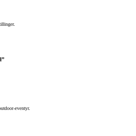
llinger.
l”
outdoor‑eventyr.