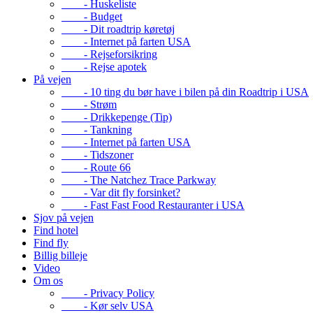
- Huskeliste
- Budget
- Dit roadtrip køretøj
- Internet på farten USA
- Rejseforsikring
- Rejse apotek
På vejen
- 10 ting du bør have i bilen på din Roadtrip i USA
- Strøm
- Drikkepenge (Tip)
- Tankning
- Internet på farten USA
- Tidszoner
- Route 66
- The Natchez Trace Parkway
- Var dit fly forsinket?
- Fast Fast Food Restauranter i USA
Sjov på vejen
Find hotel
Find fly
Billig billeje
Video
Om os
- Privacy Policy
- Kør selv USA