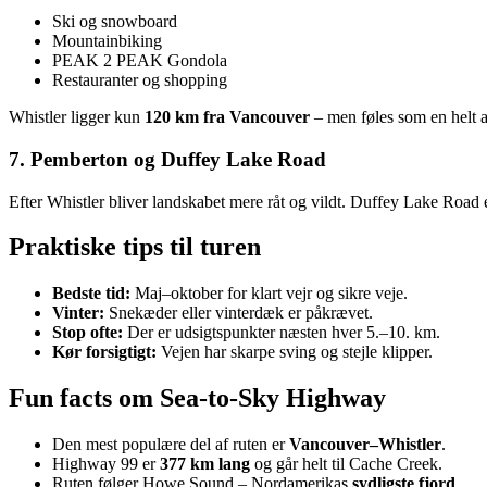
Ski og snowboard
Mountainbiking
PEAK 2 PEAK Gondola
Restauranter og shopping
Whistler ligger kun
120 km fra Vancouver
– men føles som en helt 
7. Pemberton og Duffey Lake Road
Efter Whistler bliver landskabet mere råt og vildt. Duffey Lake Road e
Praktiske tips til turen
Bedste tid:
Maj–oktober for klart vejr og sikre veje.
Vinter:
Snekæder eller vinterdæk er påkrævet.
Stop ofte:
Der er udsigtspunkter næsten hver 5.–10. km.
Kør forsigtigt:
Vejen har skarpe sving og stejle klipper.
Fun facts om Sea‑to‑Sky Highway
Den mest populære del af ruten er
Vancouver–Whistler
.
Highway 99 er
377 km lang
og går helt til Cache Creek.
Ruten følger Howe Sound – Nordamerikas
sydligste fjord
.