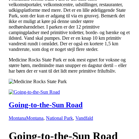
velkomstportaler, velkomstcentre, udstillinger, restauranter,
udkigsplatforme med mere. Det er en lille ødeliggende State
Park, som der kun er adgang til via en grusvej. Bemærk det
ikke er muligt at køre på denne under større
nedbørshændelser. I parken er der 12 primitive
campingpladser med primitive toiletter, borde- og bænke og et
ildsted. Vand skal pumpes. Der er en knap 10 km primitiv
vandresti rundt i området. Der er også en kortere 1,5 km
vandrerute, som dog er noget stejl flere steder.
Medicine Rocks State Park er nok mest egnet for voksne og
større børn, medmindre man snupper en dagstur dertil – eller
har børn der er vant til det lidt mere primitive friluftsliv.
Going-to-the-Sun Road
Montana
Montana
,
National Park
,
Vandfald
Going-to-the-Sun Road