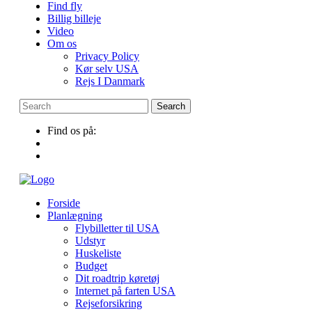
Find fly
Billig billeje
Video
Om os
Privacy Policy
Kør selv USA
Rejs I Danmark
Find os på:
Forside
Planlægning
Flybilletter til USA
Udstyr
Huskeliste
Budget
Dit roadtrip køretøj
Internet på farten USA
Rejseforsikring