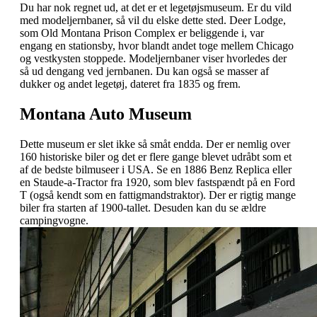
Du har nok regnet ud, at det er et legetøjsmuseum. Er du vild
med modeljernbaner, så vil du elske dette sted. Deer Lodge,
som Old Montana Prison Complex er beliggende i, var
engang en stationsby, hvor blandt andet toge mellem Chicago
og vestkysten stoppede. Modeljernbaner viser hvorledes der
så ud dengang ved jernbanen. Du kan også se masser af
dukker og andet legetøj, dateret fra 1835 og frem.
Montana Auto Museum
Dette museum er slet ikke så småt endda. Der er nemlig over
160 historiske biler og det er flere gange blevet udråbt som et
af de bedste bilmuseer i USA. Se en 1886 Benz Replica eller
en Staude-a-Tractor fra 1920, som blev fastspændt på en Ford
T (også kendt som en fattigmandstraktor). Der er rigtig mange
biler fra starten af 1900-tallet. Desuden kan du se ældre
campingvogne.