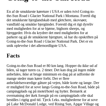
En af de smukkeste køreture i USA er uden tvivl Going-to-
the-Sun Road i Glacier National Park i Montana. Foretil dig
det smukkeste bjerglandskab med gletchere, skovsøer,
vandfald og smukke bjergtinder. Forestil dig et rigt dyreliv
med muligheden for at se bjørne, bighorn sheeps, og
bjerggeder. Hvis du krydrer det med muligheden for at
parkere og gå de smukkeste bjergture, så har du opskriften på
Going-to-the-Sun Road i Glacier National Park. Det er en
unik oplevelse i det allernordligste USA.
Facts
Going-to-the-Sun Road er 80 km lang. Hopper du ikke ud af
bilen, så tager turen ca. 2 timer. Det kan dog på ingen måde
anbefales, ikke at bruge minimum en dag på at udforske de
mange steder man kører forbi. Der er flere
anbefalelsesværdige gåture på vejen, både korte og lange. Der
er mulighed for at sove langs Going-to-the-Sun Road, både på
campingplads og på motel/hotel og hytter. Bemærk at
overnatning der ikek foregår på en campingplads ofte skal
bestilles i rigtig god tid. Tjeck f.eks. mulighederne for at sove
på Lake McDonald Lodge, ved Rising Sun, Apgar Village og