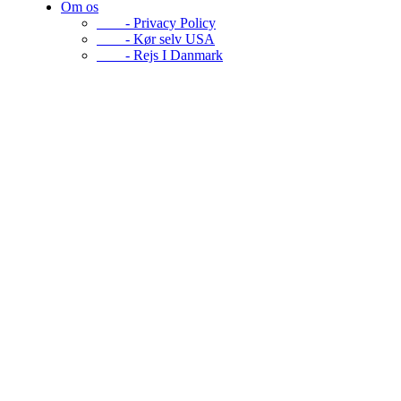
Om os
- Privacy Policy
- Kør selv USA
- Rejs I Danmark