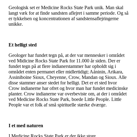
Geologisk set er Medicine Rocks State Park unik. Man skal
langt væk for at finde sandsten aflejret i samme periode. Og så
er tykkelsen og koncentrationen af sandstensaflejringerne
unikke.
Et helligt sted
Geologer har fundet tegn på, at der var mennesker i området
ved Midicine Rocks State Park for 11.000 år siden. Der er
fundet tegn på at flere indianerstammer har opholdt sig i
området enten permanet eller midlertidigt; Aáninin, Arikara,
Assiniboine Sioux, Cheyenne, Crow, Mandan og Sioux. Alle
disse stammer anser stedet for helligt. Det er et sted hvor
Crow indianerne har ofret og hvor man har fundet medicinske
planter. Crow indianerne var overbeviste om, at der i området
ved Medicine Rocks State Park, boede Little People. Little
People var et folk af små spirituelle stærke dværge.
I et med naturen
I Medicine Rocks State Park er der ikke store