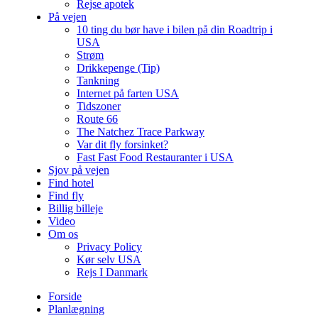
Rejse apotek
På vejen
10 ting du bør have i bilen på din Roadtrip i
USA
Strøm
Drikkepenge (Tip)
Tankning
Internet på farten USA
Tidszoner
Route 66
The Natchez Trace Parkway
Var dit fly forsinket?
Fast Fast Food Restauranter i USA
Sjov på vejen
Find hotel
Find fly
Billig billeje
Video
Om os
Privacy Policy
Kør selv USA
Rejs I Danmark
Forside
Planlægning