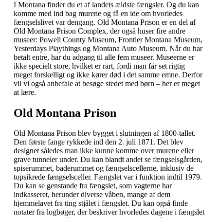
I Montana finder du et af landets ældste fængsler. Og du kan
komme med ind bag murene og få en ide om hvorledes
fængselslivet var dengang. Old Montana Prison er en del af
Old Montana Prison Complex, der også huser fire andre
museer: Powell County Museum, Frontier Montana Museum,
Yesterdays Playthings og Montana Auto Museum. Når du har
betalt entre, har du adgang til alle fem museer. Museerne er
ikke specielt store, hvilket er rart, fordi man får set rigtig
meget forskelligt og ikke kører død i det samme emne. Derfor
vil vi også anbefale at besøge stedet med børn – her er meget
at lære.
Old Montana Prison
Old Montana Prison blev bygget i slutningen af 1800-tallet.
Den første fange rykkede ind den 2. juli 1871. Det blev
designet således man ikke kunne komme over murene eller
grave tunneler under. Du kan blandt andet se fængselsgården,
spiserummet, baderummet og fængselscellerne, inklusiv de
topsikrede fængselsceller. Fængslet var i funktion indtil 1979.
Du kan se genstande fra fængslet, som vagterne har
indkasseret, herunder diverse våben, mange af dem
hjemmelavet fra ting stjålet i fængslet. Du kan også finde
notater fra logbøger, der beskriver hvorledes dagene i fængslet