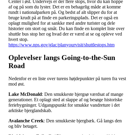
Center i øst. Undervejs er der flere stops, hvor du kan hoppe
af og på som du lyster. Det er en behagelig måde at komme
rundt i nationalparken på. Og bedst af alt slipper du for at
bruge krudt på at finde en parkeringsplads. Det er også en
oplagt mulighed for at sankke med andre turister og dele
historier om stort og småt. Du kan finde en komplet liste over
shuttle bus stop her og hvad der er værd at se og opleve ved
hvert stop.
https://www.nps.gov/glac/planyourvisit/shuttlestops.htm
Oplevelser langs Going-to-the-Sun
Road
Nedenfor er en liste over turens højdepunkter på turen fra vest
mod øst.
Lake McDonald
: Den smukkeste bjergsø værdsat af mange
generationer. Et oplagt sted at slappe af og besøge historiske
feriebygninger. Udgangspunkt for smukke vandreture i det
arktiske bjerglandskab.
Avalanche Creek
: Den smukkeste bjergbæk. Gå langs den
og bliv betaget.