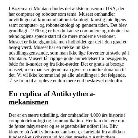
I Bozeman i Montana findes det ældste museum i USA, der
har computer og robotter som tema. Museet omhandler
udviklingen af kommunikationsteknologi, kunstig intelligens
samt computer- og robotteknologi op gennem tiden. Det blev
grundlagt i 1990 og er her du kan se computere og robotter fra
teknologiens spæde start til de mere moderne versioner.
Museet er ikke gigantisk, men indholdet gør det i den grad et
besøg værd. Museet har en række unikke
udstillingsgenstande, som man ikke lige forventer at støde på i
Montana. Museet får rigtige gode anmeldelser fra besøgende,
både fra it-nørder og fra ikke-nørder. Det er gratis at besøge
museet, men man ser gerne man giver en mindre donation til
det. Vi vil ikke komme ind på alle udstillinger i det følgende,
så se frem til at opleve endnu mere end beskrevet nedenfor.
En replica af Antikrythera-
mekanismen
Der er en større udstilling, der omhandler 4.000 års historie i
computerteknologi og kommunikation. Her kan du lære om
de første talsystemer og se regnetabeller udført i ler. Bliv
klogere på Antikythera-mekanismen, et artefakt fra antikken
fundet på et skibsvrag ud for den græske ø Antikythera.