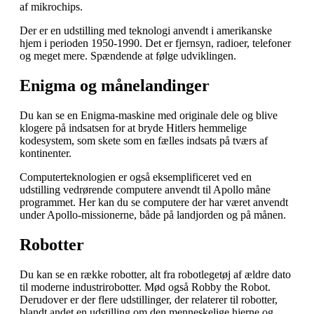
af mikrochips.
Der er en udstilling med teknologi anvendt i amerikanske
hjem i perioden 1950-1990. Det er fjernsyn, radioer, telefoner
og meget mere. Spændende at følge udviklingen.
Enigma og månelandinger
Du kan se en Enigma-maskine med originale dele og blive
klogere på indsatsen for at bryde Hitlers hemmelige
kodesystem, som skete som en fælles indsats på tværs af
kontinenter.
Computerteknologien er også eksemplificeret ved en
udstilling vedrørende computere anvendt til Apollo måne
programmet. Her kan du se computere der har været anvendt
under Apollo-missionerne, både på landjorden og på månen.
Robotter
Du kan se en række robotter, alt fra robotlegetøj af ældre dato
til moderne industrirobotter. Mød også Robby the Robot.
Derudover er der flere udstillinger, der relaterer til robotter,
blandt andet en udstilling om den menneskelige hjerne og