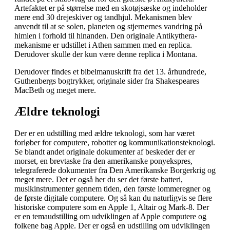
Artefaktet er på størrelse med en skotøjsæske og indeholder
mere end 30 drejeskiver og tandhjul. Mekanismen blev
anvendt til at se solen, planeten og stjernernes vandring på
himlen i forhold til hinanden. Den originale Antikythera-
mekanisme er udstillet i Athen sammen med en replica.
Derudover skulle der kun være denne replica i Montana.
Derudover findes et bibelmanuskrift fra det 13. århundrede,
Guthenbergs bogtrykker, originale sider fra Shakespeares
MacBeth og meget mere.
Ældre teknologi
Der er en udstilling med ældre teknologi, som har været
forløber for computere, robotter og kommunikationsteknologi.
Se blandt andet originale dokumenter af beskeder der er
morset, en brevtaske fra den amerikanske ponyekspres,
telegraferede dokumenter fra Den Amerikanske Borgerkrig og
meget mere. Det er også her du ser det første batteri,
musikinstrumenter gennem tiden, den første lommeregner og
de første digitale computere. Og så kan du naturligvis se flere
historiske computere som en Apple 1, Altair og Mark-8. Der
er en temaudstilling om udviklingen af Apple computere og
folkene bag Apple. Der er også en udstilling om udviklingen