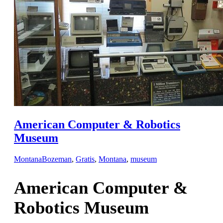
American Computer & Robotics
Museum
Montana
Bozeman
,
Gratis
,
Montana
,
museum
American Computer &
Robotics Museum