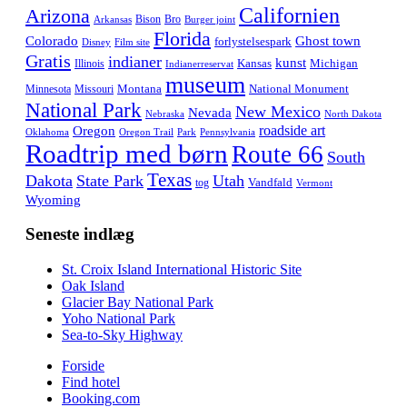
Californien
Arizona
Bison
Bro
Arkansas
Burger joint
Florida
Colorado
Ghost town
forlystelsespark
Disney
Film site
Gratis
indianer
kunst
Kansas
Michigan
Illinois
Indianerreservat
museum
Montana
National Monument
Minnesota
Missouri
National Park
New Mexico
Nevada
Nebraska
North Dakota
roadside art
Oregon
Oklahoma
Oregon Trail
Park
Pennsylvania
Roadtrip med børn
Route 66
South
Texas
Dakota
State Park
Utah
Vandfald
tog
Vermont
Wyoming
Seneste indlæg
St. Croix Island International Historic Site
Oak Island
Glacier Bay National Park
Yoho National Park
Sea-to-Sky Highway
Forside
Find hotel
Booking.com