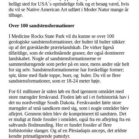
helligt sted for USA`s oprindelige folk og et besøg værd, hvis
du vil se Native American Art udført i Moder Natur mange år
tilbage.
Over 100 sandstensformationer
I Medicine Rocks State Park vil du kunne se over 100
geologiske sandstensformationer, der hulter til bulter stikker
op af det græsklædte prærielandskab. De virker ligeså
tilfældige, som de enkeltstående graner, der også dominerer
landskabet. Nogle af sandstensformationerne er
sammenhængende som perler på en snor, mens andre står helt
for sig selv. Sandstensformationerne har forskellige former;
spir, tårne med flade toppe, buer, og huler. Du vil se flere
sandstensformationer, som er 18-24 meter høje.
For 61 millioner år siden løb en flod igennem området med
store mængder ferskvand. Floden løb ud i et forhistorisk hav i
det nu nordvestlige South Dakota. Ferskvandet førte store
mængder af små sandkorn med sig, som i nogle områder blev
aflejret. Gennem tiden blev de komprimeret til sandsten. Det
er muligt at finde fossiler i området, også fra en aflejring fra en
saltvands flodmunding. Her er fundet fossiler af flere
forhistoriske slanger. Og af en Plesiadapis anceps, det ældste
kendte primatlignende pattedyr.