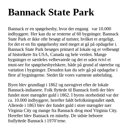
Bannack State Park
Bannack er en spøgelsesby, hvor der engang var 10.000
indbyggere. Her kan du se resterne af 60 bygninger. Bannack
State Park er ikke ofte besøgt af turister, hvilket er ærgeligt,
for det er en fin spøgelsesby med meget at gå på opdagelse i.
Bannack State Park besøges primært af lokale og er velbesøgt
af historikere fra USA, Canada og hele verden. Mange
bygninger er særdeles velbevarede og det er uden tvivl et
must-see for spøgelsesbyelskere, både på grund af størrelse og
variation i bygninger. Desuden kan du selv gå på opdagelse i
flere af bygningerne. Stedet får vores varmeste anbefaling.
Byen blev grundlagt i 1862 og navngivet efter de lokale
Bannack-indianere. Folk flyttede til Bannack fordi der blev
fundet store mængder guld i 1862. I byens storhedstid var der
ca. 10.000 indbyggere, herefter faldt befolkningstallet stødt.
Allerede i 1863 blev der fundet guld i store mængder nær
Virginia City og mange fra Bannack drog mod Virginia City.
Herefter blev Bannack en mineby. De sidste beboere
fraflyttede Bannack i 1970’erne.