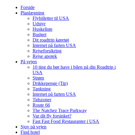
Forside
Planlægning
Flybilletter til USA
Udstyr
Huskeliste
Budget
Dit roadtrip køretøj
Internet på farten USA
Rejseforsikring
Rejse apotek
På vejen
10 ting du bør have i bilen på din Roadtrip i
USA
Strøm
Drikkepenge (Tip)
Tankning
Internet på farten USA
Tidszoner
Route 66
The Natchez Trace Parkway
Var dit fly forsinket?
Fast Fast Food Restauranter i USA
Sjov på vejen
Find hotel