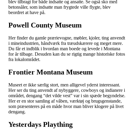
blev tilbragt for både indsatte og ansatte. Se også sko med
betonsåler, som indsatte man frygtede ville flygte, blev
beordret at have på.
Powell County Museum
Her finder du gamle prærievogne, møbler, kjoler, ting anvendt
i mineindustrien, håndværk fra træudskærere og meget mere.
Du får et indblik i hvordan man boede og levede i Montana
for år tilbage. Desuden kan du se rigtig mange historiske fotos
fra lokalområdet.
Frontier Montana Museum
Museet er ikke særlig stort, men alligevel yderst interessant.
Her ser du ting anvendt af nybyggere, cowboys og indianere i
området, dengang “det vilde vest” var i sin spæde begyndelse.
Her er en stor samling af våben, værktøj og brugsgenstande,
som præsenteres på en måde hvor man bliver klogere på livet
dengang.
Yesterdays Plaything