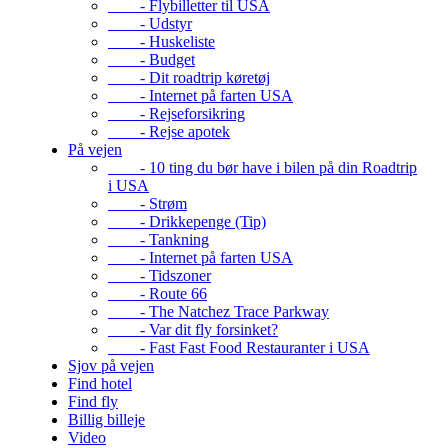
- Flybilletter til USA
- Udstyr
- Huskeliste
- Budget
- Dit roadtrip køretøj
- Internet på farten USA
- Rejseforsikring
- Rejse apotek
På vejen
- 10 ting du bør have i bilen på din Roadtrip
i USA
- Strøm
- Drikkepenge (Tip)
- Tankning
- Internet på farten USA
- Tidszoner
- Route 66
- The Natchez Trace Parkway
- Var dit fly forsinket?
- Fast Fast Food Restauranter i USA
Sjov på vejen
Find hotel
Find fly
Billig billeje
Video