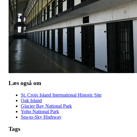
Læs også om
St. Croix Island International Historic Site
Oak Island
Glacier Bay National Park
Yoho National Park
Sea-to-Sky Highway
Tags