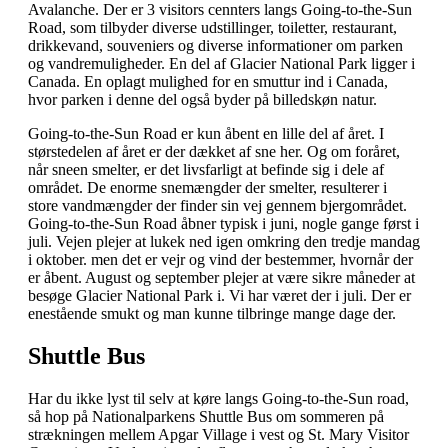
Avalanche. Der er 3 visitors cennters langs Going-to-the-Sun
Road, som tilbyder diverse udstillinger, toiletter, restaurant,
drikkevand, souveniers og diverse informationer om parken
og vandremuligheder. En del af Glacier National Park ligger i
Canada. En oplagt mulighed for en smuttur ind i Canada,
hvor parken i denne del også byder på billedskøn natur.
Going-to-the-Sun Road er kun åbent en lille del af året. I
størstedelen af året er der dækket af sne her. Og om foråret,
når sneen smelter, er det livsfarligt at befinde sig i dele af
området. De enorme snemængder der smelter, resulterer i
store vandmængder der finder sin vej gennem bjergområdet.
Going-to-the-Sun Road åbner typisk i juni, nogle gange først i
juli. Vejen plejer at lukek ned igen omkring den tredje mandag
i oktober. men det er vejr og vind der bestemmer, hvornår der
er åbent. August og september plejer at være sikre måneder at
besøge Glacier National Park i. Vi har været der i juli. Der er
enestående smukt og man kunne tilbringe mange dage der.
Shuttle Bus
Har du ikke lyst til selv at køre langs Going-to-the-Sun road,
så hop på Nationalparkens Shuttle Bus om sommeren på
strækningen mellem Apgar Village i vest og St. Mary Visitor