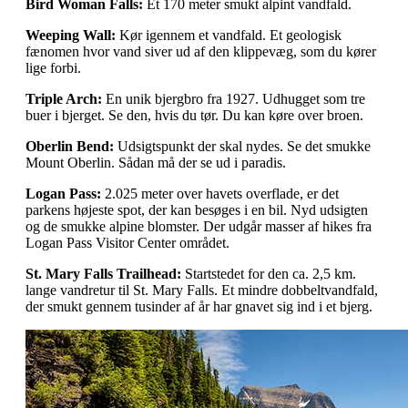
Bird Woman Falls:
Et 170 meter smukt alpint vandfald.
Weeping Wall:
Kør igennem et vandfald. Et geologisk
fænomen hvor vand siver ud af den klippevæg, som du kører
lige forbi.
Triple Arch:
En unik bjergbro fra 1927. Udhugget som tre
buer i bjerget. Se den, hvis du tør. Du kan køre over broen.
Oberlin Bend:
Udsigtspunkt der skal nydes. Se det smukke
Mount Oberlin. Sådan må der se ud i paradis.
Logan Pass:
2.025 meter over havets overflade, er det
parkens højeste spot, der kan besøges i en bil. Nyd udsigten
og de smukke alpine blomster. Der udgår masser af hikes fra
Logan Pass Visitor Center området.
St. Mary Falls Trailhead:
Startstedet for den ca. 2,5 km.
lange vandretur til St. Mary Falls. Et mindre dobbeltvandfald,
der smukt gennem tusinder af år har gnavet sig ind i et bjerg.