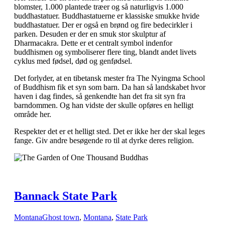
blomster, 1.000 plantede træer og så naturligvis 1.000
buddhastatuer. Buddhastatuerne er klassiske smukke hvide
buddhastatuer. Der er også en brønd og fire bedecirkler i
parken. Desuden er der en smuk stor skulptur af
Dharmacakra. Dette er et centralt symbol indenfor
buddhismen og symboliserer flere ting, blandt andet livets
cyklus med fødsel, død og genfødsel.
Det forlyder, at en tibetansk mester fra The Nyingma School
of Buddhism fik et syn som barn. Da han så landskabet hvor
haven i dag findes, så genkendte han det fra sit syn fra
barndommen. Og han vidste der skulle opføres en helligt
område her.
Respekter det er et helligt sted. Det er ikke her der skal leges
fange. Giv andre besøgende ro til at dyrke deres religion.
Bannack State Park
Montana
Ghost town
,
Montana
,
State Park