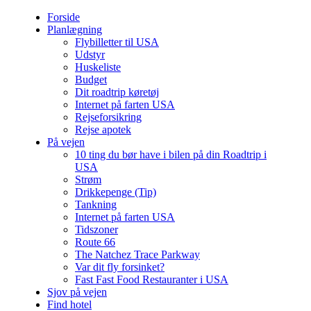
Forside
Planlægning
Flybilletter til USA
Udstyr
Huskeliste
Budget
Dit roadtrip køretøj
Internet på farten USA
Rejseforsikring
Rejse apotek
På vejen
10 ting du bør have i bilen på din Roadtrip i
USA
Strøm
Drikkepenge (Tip)
Tankning
Internet på farten USA
Tidszoner
Route 66
The Natchez Trace Parkway
Var dit fly forsinket?
Fast Fast Food Restauranter i USA
Sjov på vejen
Find hotel