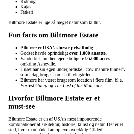
Ridning
Kajak
Fiskeri
Biltmore Estate er lige så meget natur som kultur.
Fun facts om Biltmore Estate
Biltmore er
USA’s største privatbolig
.
Godset havde oprindeligt
over 1.000 ansatte
.
Vanderbilt‑familien ejede tidligere
95.000 acres
omkring Asheville.
Huset har sin egen underjordiske “cow manure tunnel”,
som i dag bruges som sti til vingården.
Biltmore har været brugt som location i flere film, bl.a.
Forrest Gump
og
The Last of the Mohicans
.
Hvorfor Biltmore Estate er et
must‑see
Biltmore Estate er en af USA’s mest imponerende
kombinationer af arkitektur, historie, kunst og natur. Det er et
sted, hvor man både kan opleve overdådig Gilded