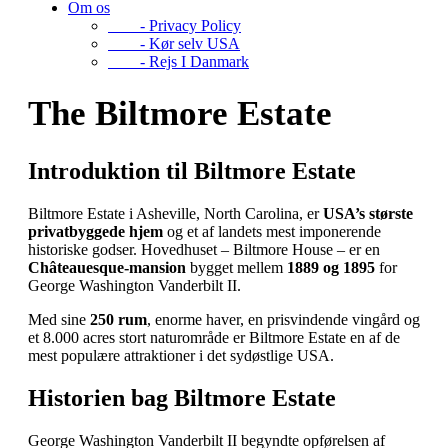
Om os
- Privacy Policy
- Kør selv USA
- Rejs I Danmark
The Biltmore Estate
Introduktion til Biltmore Estate
Biltmore Estate i Asheville, North Carolina, er
USA’s største
privatbyggede hjem
og et af landets mest imponerende
historiske godser. Hovedhuset – Biltmore House – er en
Châteauesque‑mansion
bygget mellem
1889 og 1895
for
George Washington Vanderbilt II.
Med sine
250 rum
, enorme haver, en prisvindende vingård og
et 8.000 acres stort naturområde er Biltmore Estate en af de
mest populære attraktioner i det sydøstlige USA.
Historien bag Biltmore Estate
George Washington Vanderbilt II begyndte opførelsen af