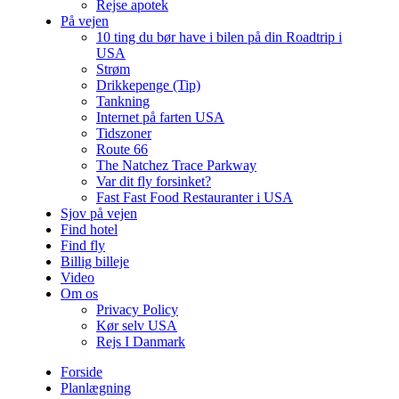
Rejse apotek
På vejen
10 ting du bør have i bilen på din Roadtrip i
USA
Strøm
Drikkepenge (Tip)
Tankning
Internet på farten USA
Tidszoner
Route 66
The Natchez Trace Parkway
Var dit fly forsinket?
Fast Fast Food Restauranter i USA
Sjov på vejen
Find hotel
Find fly
Billig billeje
Video
Om os
Privacy Policy
Kør selv USA
Rejs I Danmark
Forside
Planlægning