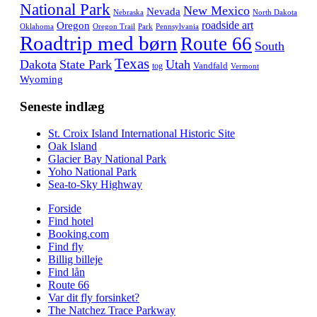
National Park
New Mexico
Nevada
Nebraska
North Dakota
roadside art
Oregon
Oklahoma
Oregon Trail
Park
Pennsylvania
Roadtrip med børn
Route 66
South
Texas
Dakota
State Park
Utah
Vandfald
tog
Vermont
Wyoming
Seneste indlæg
St. Croix Island International Historic Site
Oak Island
Glacier Bay National Park
Yoho National Park
Sea-to-Sky Highway
Forside
Find hotel
Booking.com
Find fly
Billig billeje
Find lån
Route 66
Var dit fly forsinket?
The Natchez Trace Parkway