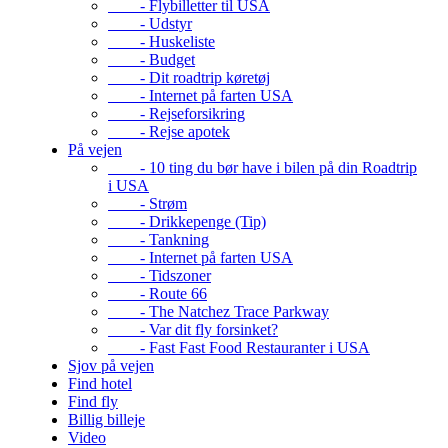
- Flybilletter til USA
- Udstyr
- Huskeliste
- Budget
- Dit roadtrip køretøj
- Internet på farten USA
- Rejseforsikring
- Rejse apotek
På vejen
- 10 ting du bør have i bilen på din Roadtrip
i USA
- Strøm
- Drikkepenge (Tip)
- Tankning
- Internet på farten USA
- Tidszoner
- Route 66
- The Natchez Trace Parkway
- Var dit fly forsinket?
- Fast Fast Food Restauranter i USA
Sjov på vejen
Find hotel
Find fly
Billig billeje
Video