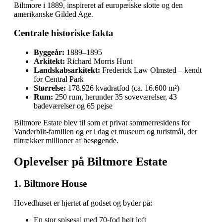
Biltmore i 1889, inspireret af europæiske slotte og den
amerikanske Gilded Age.
Centrale historiske fakta
Byggeår:
1889–1895
Arkitekt:
Richard Morris Hunt
Landskabsarkitekt:
Frederick Law Olmsted – kendt
for Central Park
Størrelse:
178.926 kvadratfod (ca. 16.600 m²)
Rum:
250 rum, herunder 35 soveværelser, 43
badeværelser og 65 pejse
Biltmore Estate blev til som et privat sommerresidens for
Vanderbilt‑familien og er i dag et museum og turistmål, der
tiltrækker millioner af besøgende.
Oplevelser på Biltmore Estate
1. Biltmore House
Hovedhuset er hjertet af godset og byder på:
En stor spisesal med 70‑fod højt loft