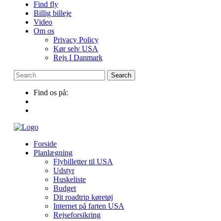
Find fly
Billig billeje
Video
Om os
Privacy Policy
Kør selv USA
Rejs I Danmark
Find os på:
Forside
Planlægning
Flybilletter til USA
Udstyr
Huskeliste
Budget
Dit roadtrip køretøj
Internet på farten USA
Rejseforsikring