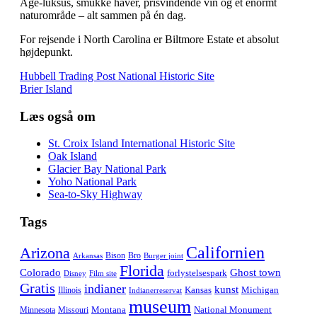
Age‑luksus, smukke haver, prisvindende vin og et enormt
naturområde – alt sammen på én dag.
For rejsende i North Carolina er Biltmore Estate et absolut
højdepunkt.
Hubbell Trading Post National Historic Site
Brier Island
Læs også om
St. Croix Island International Historic Site
Oak Island
Glacier Bay National Park
Yoho National Park
Sea-to-Sky Highway
Tags
Californien
Arizona
Bison
Bro
Arkansas
Burger joint
Florida
Colorado
Ghost town
forlystelsespark
Disney
Film site
Gratis
indianer
kunst
Kansas
Michigan
Illinois
Indianerreservat
museum
Montana
National Monument
Minnesota
Missouri