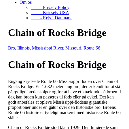
Om os
- Privacy Policy
- Kør selv USA
- Rejs I Danmark
Chain of Rocks Bridge
Bro
,
Illinois
,
Mississippi River
,
Missouri
,
Route 66
Chain of Rocks Bridge
Engang krydsede Route 66 Mississippi-floden over Chain of
Rocks Bridge. En 1.632 meter lang bro, der er kendt for at stå
på rødlige brede stolper og for at have et knæk ude på broen. I
dag kan broen kun passeres til fods eller på cykel. Det kan
godt anbefales at opleve Mississippi-flodens gigantiske
proportioner under en gåtur over den historiske bro. Broens
Route 66 historie er tydeligt markeret med historiske Route 66
skilte.
Chain of Rocks Bridge stod klar i 1929. Den fungerede som