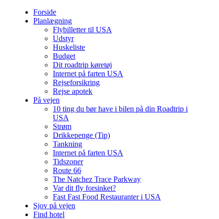
Forside
Planlægning
Flybilletter til USA
Udstyr
Huskeliste
Budget
Dit roadtrip køretøj
Internet på farten USA
Rejseforsikring
Rejse apotek
På vejen
10 ting du bør have i bilen på din Roadtrip i
USA
Strøm
Drikkepenge (Tip)
Tankning
Internet på farten USA
Tidszoner
Route 66
The Natchez Trace Parkway
Var dit fly forsinket?
Fast Fast Food Restauranter i USA
Sjov på vejen
Find hotel