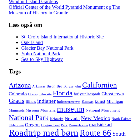
Windmill Island Gardens
Official Center of the World Pyramid Monument og The
Museum of History in Granite
Læs også om
St. Croix Island International Historic Site
Oak Island
Glacier Bay National Park
Yoho National Park
Sea-to-Sky Highway
Tags
Californien
Arizona
Bison
Bro
Arkansas
Burger joint
Florida
Colorado
Ghost town
forlystelsespark
Disney
Film site
Gratis
indianer
kunst
Kansas
Michigan
Illinois
Indianerreservat
museum
Montana
National Monument
Minnesota
Missouri
National Park
New Mexico
Nevada
Nebraska
North Dakota
roadside art
Oregon
Oklahoma
Oregon Trail
Park
Pennsylvania
Roadtrip med børn
Route 66
South