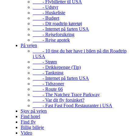
- Flybilletter til USA
- Udstyr
- Huskeliste
- Budget
- Dit roadtrip køretøj
- Internet på farten USA
- Rejseforsikring
- Rejse apotek
På vejen
- 10 ting du bør have i bilen på din Roadtrip
i USA
- Strøm
- Drikkepenge (Tip)
- Tankning
- Internet på farten USA
- Tidszoner
- Route 66
- The Natchez Trace Parkway
- Var dit fly forsinket?
- Fast Fast Food Restauranter i USA
Sjov på vejen
Find hotel
Find fly
Billig billeje
Video