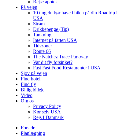
Rejse apotek
På vejen
10 ting du bør have i bilen på din Roadtrip i
USA
Strøm
Drikkepenge (Tip)
Tankning
Internet på farten USA
Tidszoner
Route 66
The Natchez Trace Parkway
Var dit fly forsinket?
Fast Fast Food Restauranter i USA
Sjov på vejen
Find hotel
Find fly
Billig billeje
Video
Om os
Privacy Policy
Kør selv USA
Rejs I Danmark
Forside
Planlægning