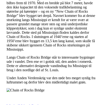
bilbro frem til 1970. Med en bredde på blot 7 meter, havde
den ikke kapacitet til den voksende trafikbelastning og
størrelse på køretøjer – og en ny “New Chain of Rocks
Bridge” blev bygget tæt derpå. Navnet kommer fra at denne
strækning langs Mississippi er kendt for at være svær at
passere grundet mange store sten og små underjordiske
klippestykker, som i dag kun er synlige under ekstremt
lavvande. Dette sted på Mississippi-floden kaldes derfor
Chain of Rocks. I slutningen af 1940’erne og starten af
1950’erne blev bygget en 13,5 km lang kanal, som skulle få
skibene sikkert igennem Chain of Rocks strækningen på
Mississippi.
Langs Chain of Rocks Bridge står to interessante bygninger
ude i vandet. Den ene er i gotisk stil, den anden i romersk.
Dette er alternativt designede vandindtag fra Missisippi til
brug i den nordlige del af St. Louis.
Under Anden Verdenskrig var den røde bro meget synlig fra
luftrummet og derfor blev den midlertidigt malet grøn.