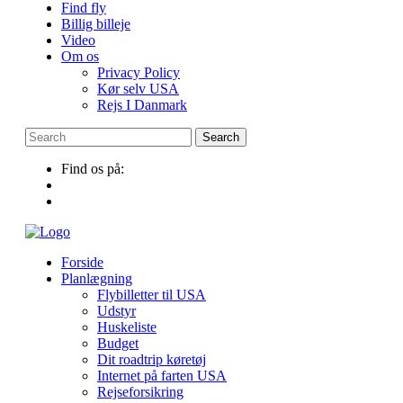
Find fly
Billig billeje
Video
Om os
Privacy Policy
Kør selv USA
Rejs I Danmark
Find os på:
Forside
Planlægning
Flybilletter til USA
Udstyr
Huskeliste
Budget
Dit roadtrip køretøj
Internet på farten USA
Rejseforsikring