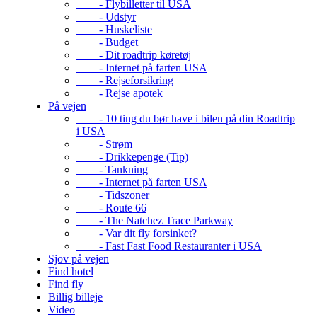
- Flybilletter til USA
- Udstyr
- Huskeliste
- Budget
- Dit roadtrip køretøj
- Internet på farten USA
- Rejseforsikring
- Rejse apotek
På vejen
- 10 ting du bør have i bilen på din Roadtrip
i USA
- Strøm
- Drikkepenge (Tip)
- Tankning
- Internet på farten USA
- Tidszoner
- Route 66
- The Natchez Trace Parkway
- Var dit fly forsinket?
- Fast Fast Food Restauranter i USA
Sjov på vejen
Find hotel
Find fly
Billig billeje
Video