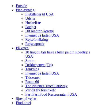
Forside
Planlægning
Flybilletter til USA
Udstyr
Huskeliste
Budget
Dit roadtrip køretøj
Internet på farten USA
Rejseforsikring
Rejse apotek
På vejen
10 ting du bør have i bilen på din Roadtrip i
USA
Strøm
Drikkepenge (Tip)
Tankning
Internet på farten USA
Tidszoner
Route 66
The Natchez Trace Parkway
Var dit fly forsinket?
Fast Fast Food Restauranter i USA
Sjov på vejen
Find hotel