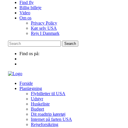
Find fly
Billig billeje
Video
Om os
Privacy Policy
Kør selv USA
Rejs I Danmark
Find os på:
Forside
Planlægning
Flybilletter til USA
Udstyr
Huskeliste
Budget
Dit roadtrip køretøj
Internet på farten USA
Rejseforsikring