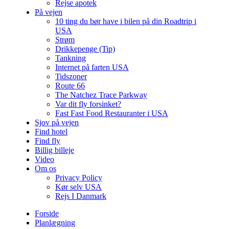
Rejse apotek
På vejen
10 ting du bør have i bilen på din Roadtrip i
USA
Strøm
Drikkepenge (Tip)
Tankning
Internet på farten USA
Tidszoner
Route 66
The Natchez Trace Parkway
Var dit fly forsinket?
Fast Fast Food Restauranter i USA
Sjov på vejen
Find hotel
Find fly
Billig billeje
Video
Om os
Privacy Policy
Kør selv USA
Rejs I Danmark
Forside
Planlægning