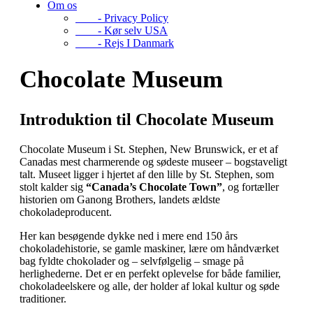
Om os
- Privacy Policy
- Kør selv USA
- Rejs I Danmark
Chocolate Museum
Introduktion til Chocolate Museum
Chocolate Museum i St. Stephen, New Brunswick, er et af
Canadas mest charmerende og sødeste museer – bogstaveligt
talt. Museet ligger i hjertet af den lille by St. Stephen, som
stolt kalder sig
“Canada’s Chocolate Town”
, og fortæller
historien om Ganong Brothers, landets ældste
chokoladeproducent.
Her kan besøgende dykke ned i mere end 150 års
chokoladehistorie, se gamle maskiner, lære om håndværket
bag fyldte chokolader og – selvfølgelig – smage på
herlighederne. Det er en perfekt oplevelse for både familier,
chokoladeelskere og alle, der holder af lokal kultur og søde
traditioner.