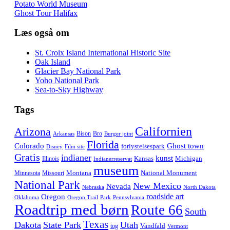
Potato World Museum
Ghost Tour Halifax
Læs også om
St. Croix Island International Historic Site
Oak Island
Glacier Bay National Park
Yoho National Park
Sea-to-Sky Highway
Tags
Californien
Arizona
Bison
Bro
Arkansas
Burger joint
Florida
Colorado
Ghost town
forlystelsespark
Disney
Film site
Gratis
indianer
kunst
Kansas
Michigan
Illinois
Indianerreservat
museum
Montana
National Monument
Minnesota
Missouri
National Park
New Mexico
Nevada
Nebraska
North Dakota
roadside art
Oregon
Oklahoma
Oregon Trail
Park
Pennsylvania
Roadtrip med børn
Route 66
South
Texas
Dakota
State Park
Utah
Vandfald
tog
Vermont