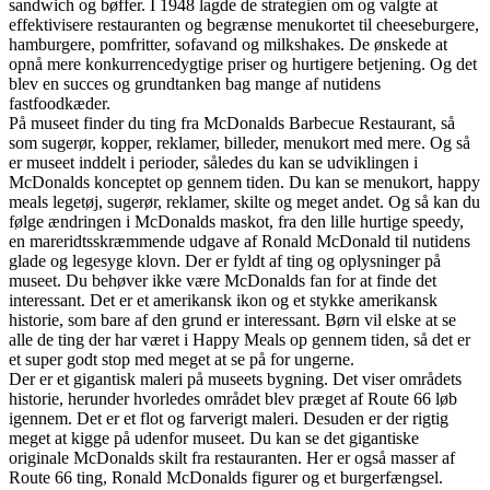
sandwich og bøffer. I 1948 lagde de strategien om og valgte at
effektivisere restauranten og begrænse menukortet til cheeseburgere,
hamburgere, pomfritter, sofavand og milkshakes. De ønskede at
opnå mere konkurrencedygtige priser og hurtigere betjening. Og det
blev en succes og grundtanken bag mange af nutidens
fastfoodkæder.
På museet finder du ting fra McDonalds Barbecue Restaurant, så
som sugerør, kopper, reklamer, billeder, menukort med mere. Og så
er museet inddelt i perioder, således du kan se udviklingen i
McDonalds konceptet op gennem tiden. Du kan se menukort, happy
meals legetøj, sugerør, reklamer, skilte og meget andet. Og så kan du
følge ændringen i McDonalds maskot, fra den lille hurtige speedy,
en mareridtsskræmmende udgave af Ronald McDonald til nutidens
glade og legesyge klovn. Der er fyldt af ting og oplysninger på
museet. Du behøver ikke være McDonalds fan for at finde det
interessant. Det er et amerikansk ikon og et stykke amerikansk
historie, som bare af den grund er interessant. Børn vil elske at se
alle de ting der har været i Happy Meals op gennem tiden, så det er
et super godt stop med meget at se på for ungerne.
Der er et gigantisk maleri på museets bygning. Det viser områdets
historie, herunder hvorledes området blev præget af Route 66 løb
igennem. Det er et flot og farverigt maleri. Desuden er der rigtig
meget at kigge på udenfor museet. Du kan se det gigantiske
originale McDonalds skilt fra restauranten. Her er også masser af
Route 66 ting, Ronald McDonalds figurer og et burgerfængsel.