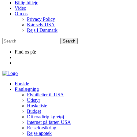
Billig billeje
Video
Om os
Privacy Policy
Kør selv USA
Rejs I Danmark
Find os på:
Forside
Planlægning
Flybilletter til USA
Udstyr
Huskeliste
Budget
Dit roadtrip køretøj
Internet på farten USA
Rejseforsikring
Rejse apotek