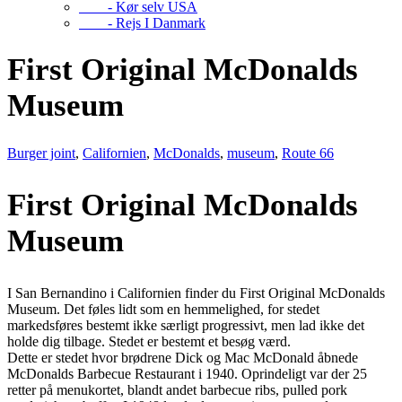
- Kør selv USA
- Rejs I Danmark
First Original McDonalds
Museum
Burger joint
,
Californien
,
McDonalds
,
museum
,
Route 66
First Original McDonalds
Museum
I San Bernandino i Californien finder du First Original McDonalds
Museum. Det føles lidt som en hemmelighed, for stedet
markedsføres bestemt ikke særligt progressivt, men lad ikke det
holde dig tilbage. Stedet er bestemt et besøg værd.
Dette er stedet hvor brødrene Dick og Mac McDonald åbnede
McDonalds Barbecue Restaurant i 1940. Oprindeligt var der 25
retter på menukortet, blandt andet barbecue ribs, pulled pork