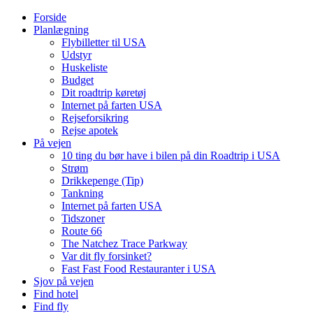
Forside
Planlægning
Flybilletter til USA
Udstyr
Huskeliste
Budget
Dit roadtrip køretøj
Internet på farten USA
Rejseforsikring
Rejse apotek
På vejen
10 ting du bør have i bilen på din Roadtrip i USA
Strøm
Drikkepenge (Tip)
Tankning
Internet på farten USA
Tidszoner
Route 66
The Natchez Trace Parkway
Var dit fly forsinket?
Fast Fast Food Restauranter i USA
Sjov på vejen
Find hotel
Find fly