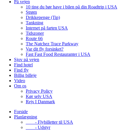
På vejen
10 ting du bør have i bilen på din Roadtrip i USA
Strøm
Drikkepenge (Tip)
Tankning
Internet på farten USA
Tidszoner
Route 66
The Natchez Trace Parkway
Var dit fly forsinket?
Fast Fast Food Restauranter i USA
Sjov på vejen
Find hotel
Find fly
Billig billeje
Video
Om os
Privacy Policy
Kør selv USA
Rejs I Danmark
Forside
Planlægning
- Flybilletter til USA
- Udstyr