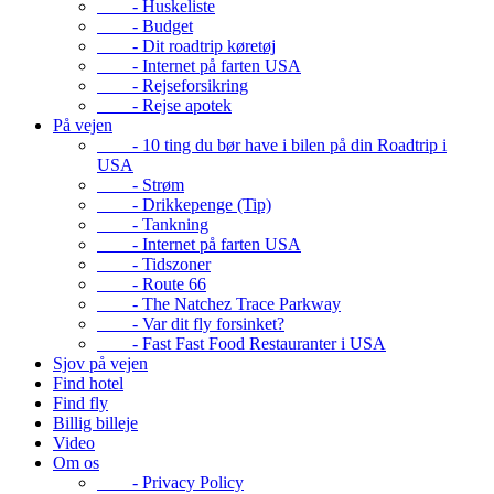
- Huskeliste
- Budget
- Dit roadtrip køretøj
- Internet på farten USA
- Rejseforsikring
- Rejse apotek
På vejen
- 10 ting du bør have i bilen på din Roadtrip i
USA
- Strøm
- Drikkepenge (Tip)
- Tankning
- Internet på farten USA
- Tidszoner
- Route 66
- The Natchez Trace Parkway
- Var dit fly forsinket?
- Fast Fast Food Restauranter i USA
Sjov på vejen
Find hotel
Find fly
Billig billeje
Video
Om os
- Privacy Policy