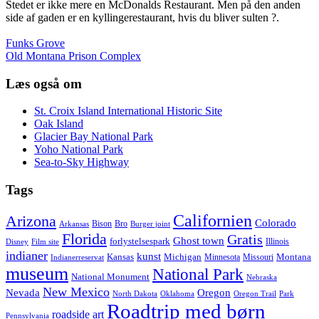
Stedet er ikke mere en McDonalds Restaurant. Men på den anden
side af gaden er en kyllingerestaurant, hvis du bliver sulten ?.
Funks Grove
Old Montana Prison Complex
Læs også om
St. Croix Island International Historic Site
Oak Island
Glacier Bay National Park
Yoho National Park
Sea-to-Sky Highway
Tags
Californien
Arizona
Colorado
Bison
Bro
Arkansas
Burger joint
Florida
Gratis
Ghost town
forlystelsespark
Illinois
Disney
Film site
indianer
kunst
Kansas
Michigan
Montana
Minnesota
Missouri
Indianerreservat
museum
National Park
National Monument
Nebraska
New Mexico
Nevada
Oregon
North Dakota
Oklahoma
Oregon Trail
Park
Roadtrip med børn
roadside art
Pennsylvania