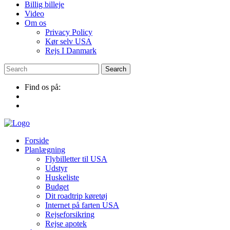
Billig billeje
Video
Om os
Privacy Policy
Kør selv USA
Rejs I Danmark
Find os på:
Forside
Planlægning
Flybilletter til USA
Udstyr
Huskeliste
Budget
Dit roadtrip køretøj
Internet på farten USA
Rejseforsikring
Rejse apotek