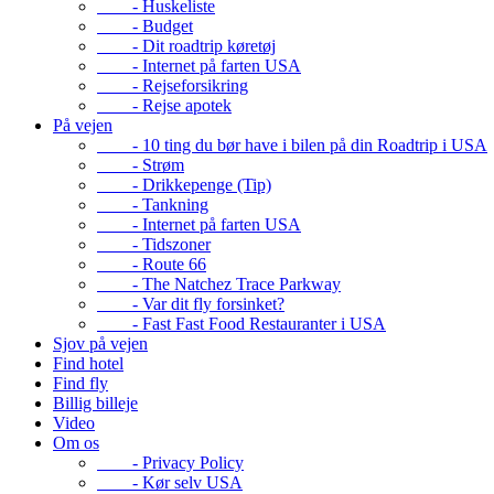
- Huskeliste
- Budget
- Dit roadtrip køretøj
- Internet på farten USA
- Rejseforsikring
- Rejse apotek
På vejen
- 10 ting du bør have i bilen på din Roadtrip i USA
- Strøm
- Drikkepenge (Tip)
- Tankning
- Internet på farten USA
- Tidszoner
- Route 66
- The Natchez Trace Parkway
- Var dit fly forsinket?
- Fast Fast Food Restauranter i USA
Sjov på vejen
Find hotel
Find fly
Billig billeje
Video
Om os
- Privacy Policy
- Kør selv USA