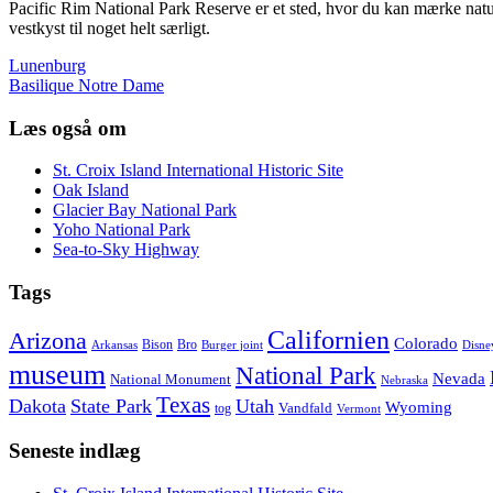
Pacific Rim National Park Reserve er et sted, hvor du kan mærke nature
vestkyst til noget helt særligt.
Lunenburg
Basilique Notre Dame
Læs også om
St. Croix Island International Historic Site
Oak Island
Glacier Bay National Park
Yoho National Park
Sea-to-Sky Highway
Tags
Californien
Arizona
Colorado
Bison
Bro
Arkansas
Burger joint
Disne
museum
National Park
Nevada
National Monument
Nebraska
Texas
Dakota
State Park
Utah
Wyoming
Vandfald
tog
Vermont
Seneste indlæg