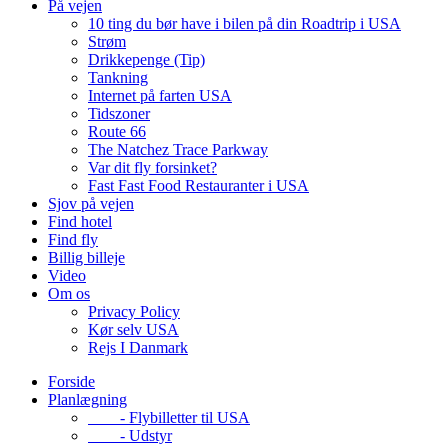
På vejen
10 ting du bør have i bilen på din Roadtrip i USA
Strøm
Drikkepenge (Tip)
Tankning
Internet på farten USA
Tidszoner
Route 66
The Natchez Trace Parkway
Var dit fly forsinket?
Fast Fast Food Restauranter i USA
Sjov på vejen
Find hotel
Find fly
Billig billeje
Video
Om os
Privacy Policy
Kør selv USA
Rejs I Danmark
Forside
Planlægning
- Flybilletter til USA
- Udstyr