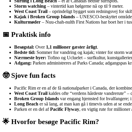
Surfing i Long Beach
– et af Canadas bedste surfspots.
Storm watching
– vintertid kan bølgerne nå op til 9 meter.
West Coast Trail
– oprindeligt bygget som redningsvej for skib
Kajak i Broken Group Islands
– UNESCO‑beskyttet område me
Kulturmøder
– Nuu‑chah‑nulth First Nations har boet her i tus
📅 Praktisk info
Besøgstal:
Over
1,1 millioner gæster årligt
.
Bedste tid:
Sommer for vandring og kajak; vinter for storm wa
Nærmeste byer:
Tofino og Ucluelet – surfkultur, kunstgallerie
Adgang:
Parken administreres af Parks Canada; adgangspas k
🤓 Sjove fun facts
Pacific Rim er en af de få nationalparker i Canada, der kombin
West Coast Trail
kaldes ofte “verdens hårdeste vandrerute” – d
Broken Group Islands
var engang hjemsted for hvalfangere; i 
Long Beach
er så lang, at man kan gå i timevis uden at se ende
Parken er en del af
Pacific Flyway
, en vigtig rute for millioner
🌟 Hvorfor besøge Pacific Rim?