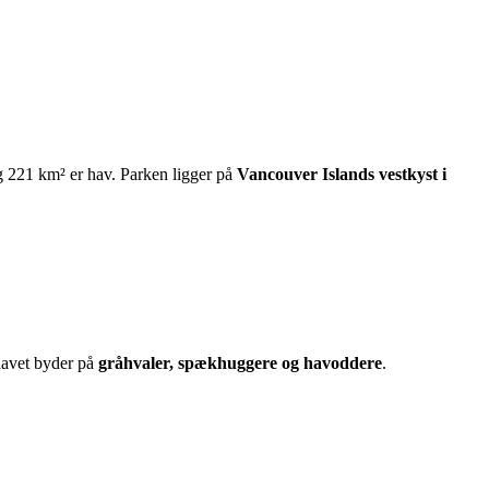
g 221 km² er hav. Parken ligger på
Vancouver Islands vestkyst i
havet byder på
gråhvaler, spækhuggere og havoddere
.