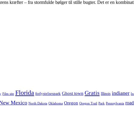
ns kræfter – fra stormfulde bølger til stille bugter. Det er en kombina
Florida
Gratis
indianer
Ghost town
forlystelsespark
Illinois
y
Film site
In
New Mexico
road
Oregon
North Dakota
Oklahoma
Oregon Trail
Park
Pennsylvania