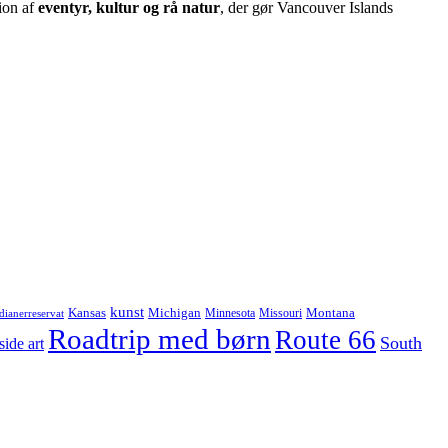
tion af
eventyr, kultur og rå natur
, der gør Vancouver Islands
kunst
Kansas
Michigan
Montana
Minnesota
Missouri
dianerreservat
Roadtrip med børn
Route 66
South
side art