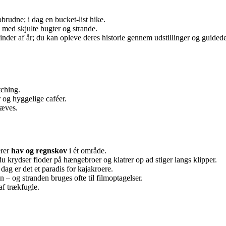
brudne; i dag en bucket‑list hike.
d skjulte bugter og strande.
inder af år; du kan opleve deres historie gennem udstillinger og guidede
tching.
r og hyggelige caféer.
ræves.
erer
hav og regnskov
i ét område.
u krydser floder på hængebroer og klatrer op ad stiger langs klipper.
dag er det et paradis for kajakroere.
n – og stranden bruges ofte til filmoptagelser.
 af trækfugle.