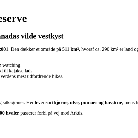
eserve
nadas vilde vestkyst
2001
. Den dækker et område på
511 km²
, hvoraf ca. 290 km² er land o
m watching.
 til kajaksejlads.
 verdens mest udfordrende hikes.
 sitkagraner. Her lever
sortbjørne, ulve, pumaer og havørne
, mens 
00 hvaler
passerer forbi på vej mod Arktis.