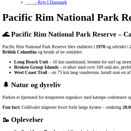
- Rejs I Danmark
Pacific Rim National Park R
🌊 Pacific Rim National Park Reserve – Ca
Pacific Rim National Park Reserve blev etableret i
1970
og udvidet i
British Columbia
og består af tre områder:
Long Beach Unit
– 16 km sandstrand, berømt for surf og stor
Broken Group Islands
– et øhav med over 100 små øer, perfekt
West Coast Trail
– en 75 km lang vandrerute, kendt som en af
🌲 Natur og dyreliv
Parken er hjemsted for tempereret regnskov med kæmpe cedertræer og
Fun fact:
Gråhvaler migrerer hvert forår langs kysten – omkring
20.0
🥾 Oplevelser