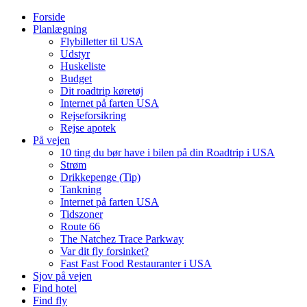
Forside
Planlægning
Flybilletter til USA
Udstyr
Huskeliste
Budget
Dit roadtrip køretøj
Internet på farten USA
Rejseforsikring
Rejse apotek
På vejen
10 ting du bør have i bilen på din Roadtrip i USA
Strøm
Drikkepenge (Tip)
Tankning
Internet på farten USA
Tidszoner
Route 66
The Natchez Trace Parkway
Var dit fly forsinket?
Fast Fast Food Restauranter i USA
Sjov på vejen
Find hotel
Find fly