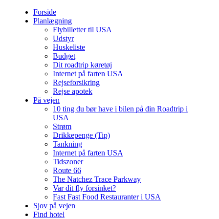
Forside
Planlægning
Flybilletter til USA
Udstyr
Huskeliste
Budget
Dit roadtrip køretøj
Internet på farten USA
Rejseforsikring
Rejse apotek
På vejen
10 ting du bør have i bilen på din Roadtrip i
USA
Strøm
Drikkepenge (Tip)
Tankning
Internet på farten USA
Tidszoner
Route 66
The Natchez Trace Parkway
Var dit fly forsinket?
Fast Fast Food Restauranter i USA
Sjov på vejen
Find hotel