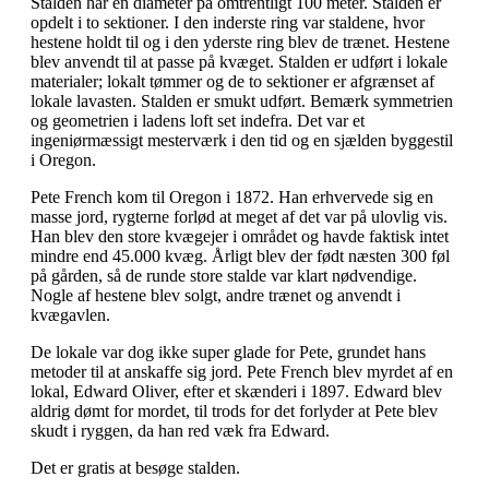
Stalden har en diameter på omtrentligt 100 meter. Stalden er
opdelt i to sektioner. I den inderste ring var staldene, hvor
hestene holdt til og i den yderste ring blev de trænet. Hestene
blev anvendt til at passe på kvæget. Stalden er udført i lokale
materialer; lokalt tømmer og de to sektioner er afgrænset af
lokale lavasten. Stalden er smukt udført. Bemærk symmetrien
og geometrien i ladens loft set indefra. Det var et
ingeniørmæssigt mesterværk i den tid og en sjælden byggestil
i Oregon.
Pete French kom til Oregon i 1872. Han erhvervede sig en
masse jord, rygterne forlød at meget af det var på ulovlig vis.
Han blev den store kvægejer i området og havde faktisk intet
mindre end 45.000 kvæg. Årligt blev der født næsten 300 føl
på gården, så de runde store stalde var klart nødvendige.
Nogle af hestene blev solgt, andre trænet og anvendt i
kvægavlen.
De lokale var dog ikke super glade for Pete, grundet hans
metoder til at anskaffe sig jord. Pete French blev myrdet af en
lokal, Edward Oliver, efter et skænderi i 1897. Edward blev
aldrig dømt for mordet, til trods for det forlyder at Pete blev
skudt i ryggen, da han red væk fra Edward.
Det er gratis at besøge stalden.