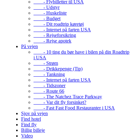
- Flybilletter til USA
- Udstyr
- Huskeliste
- Budget
- Dit roadtrip køretøj
- Internet på farten USA
- Rejseforsikring
- Rejse apotek
På vejen
- 10 ting du bør have i bilen på din Roadtrip
i USA
- Strøm
- Drikkepenge (Tip)
- Tankning
- Internet på farten USA
- Tidszoner
- Route 66
- The Natchez Trace Parkway
- Var dit fly forsinket?
- Fast Fast Food Restauranter i USA
Sjov på vejen
Find hotel
Find fly
Billig billeje
Video