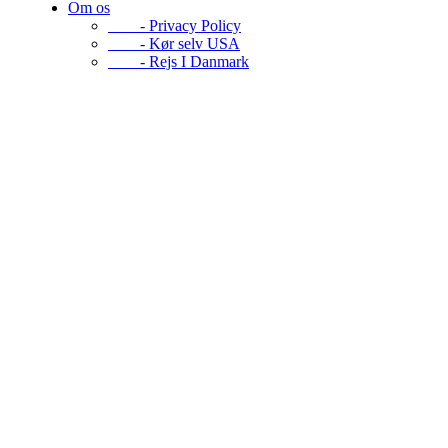
Om os
- Privacy Policy
- Kør selv USA
- Rejs I Danmark