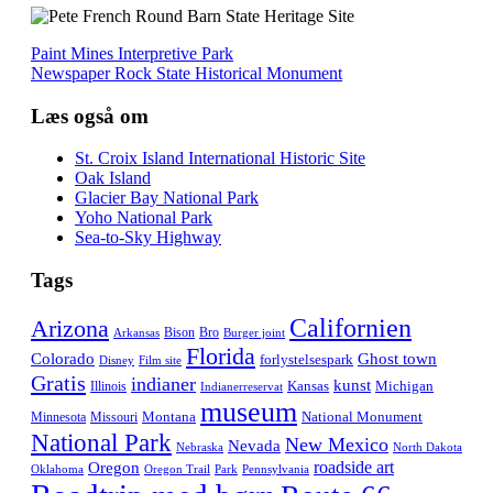
Paint Mines Interpretive Park
Newspaper Rock State Historical Monument
Læs også om
St. Croix Island International Historic Site
Oak Island
Glacier Bay National Park
Yoho National Park
Sea-to-Sky Highway
Tags
Californien
Arizona
Bison
Bro
Arkansas
Burger joint
Florida
Colorado
Ghost town
forlystelsespark
Disney
Film site
Gratis
indianer
kunst
Kansas
Michigan
Illinois
Indianerreservat
museum
Montana
National Monument
Minnesota
Missouri
National Park
New Mexico
Nevada
Nebraska
North Dakota
roadside art
Oregon
Oklahoma
Oregon Trail
Park
Pennsylvania