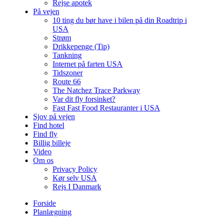
Rejse apotek
På vejen
10 ting du bør have i bilen på din Roadtrip i
USA
Strøm
Drikkepenge (Tip)
Tankning
Internet på farten USA
Tidszoner
Route 66
The Natchez Trace Parkway
Var dit fly forsinket?
Fast Fast Food Restauranter i USA
Sjov på vejen
Find hotel
Find fly
Billig billeje
Video
Om os
Privacy Policy
Kør selv USA
Rejs I Danmark
Forside
Planlægning