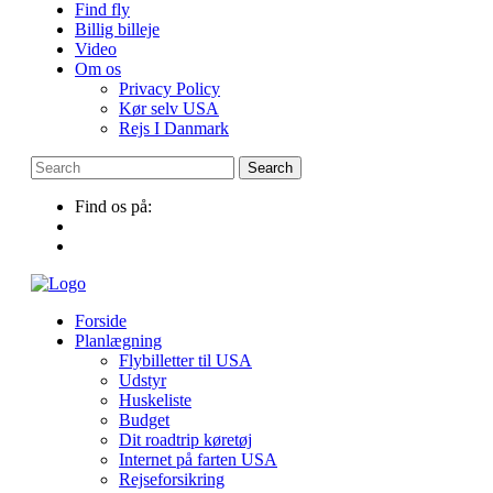
Find fly
Billig billeje
Video
Om os
Privacy Policy
Kør selv USA
Rejs I Danmark
Find os på:
Forside
Planlægning
Flybilletter til USA
Udstyr
Huskeliste
Budget
Dit roadtrip køretøj
Internet på farten USA
Rejseforsikring