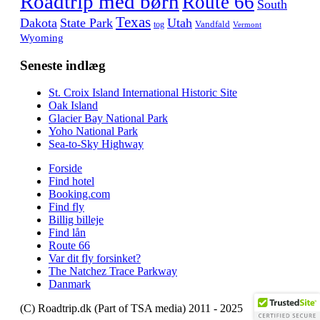
Roadtrip med børn
Route 66
South
Texas
Dakota
State Park
Utah
Vandfald
tog
Vermont
Wyoming
Seneste indlæg
St. Croix Island International Historic Site
Oak Island
Glacier Bay National Park
Yoho National Park
Sea-to-Sky Highway
Forside
Find hotel
Booking.com
Find fly
Billig billeje
Find lån
Route 66
Var dit fly forsinket?
The Natchez Trace Parkway
Danmark
(C) Roadtrip.dk (Part of TSA media) 2011 - 2025