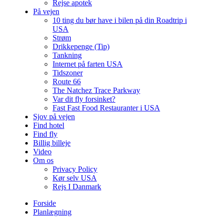
Rejse apotek
På vejen
10 ting du bør have i bilen på din Roadtrip i
USA
Strøm
Drikkepenge (Tip)
Tankning
Internet på farten USA
Tidszoner
Route 66
The Natchez Trace Parkway
Var dit fly forsinket?
Fast Fast Food Restauranter i USA
Sjov på vejen
Find hotel
Find fly
Billig billeje
Video
Om os
Privacy Policy
Kør selv USA
Rejs I Danmark
Forside
Planlægning