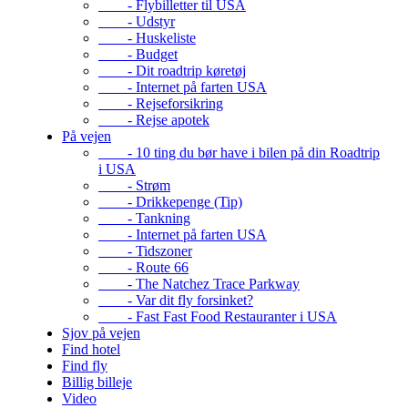
- Flybilletter til USA
- Udstyr
- Huskeliste
- Budget
- Dit roadtrip køretøj
- Internet på farten USA
- Rejseforsikring
- Rejse apotek
På vejen
- 10 ting du bør have i bilen på din Roadtrip
i USA
- Strøm
- Drikkepenge (Tip)
- Tankning
- Internet på farten USA
- Tidszoner
- Route 66
- The Natchez Trace Parkway
- Var dit fly forsinket?
- Fast Fast Food Restauranter i USA
Sjov på vejen
Find hotel
Find fly
Billig billeje
Video