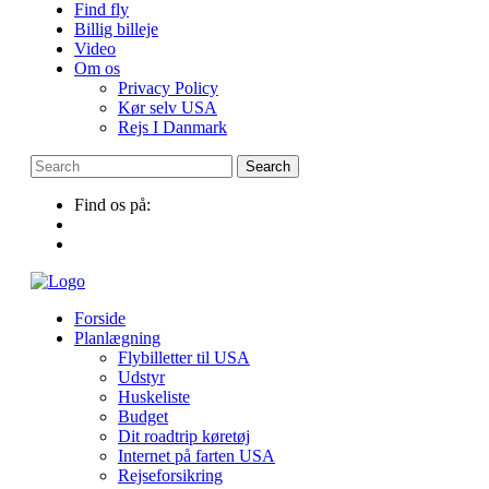
Find fly
Billig billeje
Video
Om os
Privacy Policy
Kør selv USA
Rejs I Danmark
Find os på:
Forside
Planlægning
Flybilletter til USA
Udstyr
Huskeliste
Budget
Dit roadtrip køretøj
Internet på farten USA
Rejseforsikring