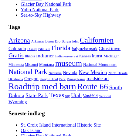
Glacier Bay National Park
Yoho National Park
Sea-to-Sky Highway
Tags
Californien
Arizona
Bison
Bro
Arkansas
Burger joint
Florida
Colorado
Ghost town
forlystelsespark
Disney
Film site
Gratis
indianer
kunst
Kansas
Michigan
Illinois
Indianerreservat
museum
Montana
National Monument
Minnesota
Missouri
National Park
New Mexico
Nevada
Nebraska
North Dakota
roadside art
Oregon
Oklahoma
Oregon Trail
Park
Pennsylvania
Roadtrip med børn
Route 66
South
Texas
Dakota
State Park
Utah
Vandfald
tog
Vermont
Wyoming
Seneste indlæg
St. Croix Island International Historic Site
Oak Island
Glacier Bay National Park