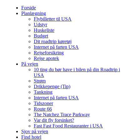
Forside
Planlægning
Flybilletter til USA
Udstyr
Huskeliste
Budget
Dit roadtrip køretøj
Internet på farten USA
Rejseforsikring
Rejse apotek
På vejen
10 ting du bør have i bilen på din Roadtrip i
USA
Strøm
Drikkepenge (Tip)
Tankning
Internet på farten USA
Tidszoner
Route 66
The Natchez Trace Parkway
Var dit fly forsinket?
Fast Fast Food Restauranter i USA
Sjov på vejen
Find hotel