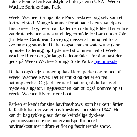
største kendte ferskvandsfyldte hulesystem i USA i Weeki
Wachee Springs State Park.
Weeki Wachee Springs State Park beskriver sig selv som et
fortryllet sted. Mange kommer for at bade i deres vandpark
Buccaneer Bay, hvor man bader i en naturlig kilde. Her er fire
vandrutchebaner, sandstrand, legeområde for børn under 7 år
(Lil Mates Caribbean Cove) og masser af mulighed for at
svømme og snorkle. Du kan også lege en water-tube (stor
oppustet badering) og flyde med strømmen ned af Weeki
Wachee River der går langs badeområdet. For åbningstider
tjeck på Weeki Wachee Springs State Park’s
hjemmeside
.
Du kan også leje kanoer og kajakker i parken og ro ned af
Weeki Wachee River. Det er smukt og det er en fed
naturoplevelse. Og ja du er ude i naturen, så du kan godt
møde en alligator. I højsæssonen kan du også komme op af
Weeki Wachee River i river boat.
Parken er kendt for sine havfrueshows, som har kørt i årtier.
Ja faktisk har der været havfrueshows her siden 1947. Her
kan du bag tykke glasruder se kvindelige dykkere,
synkronsvømmere og undervandsperformere i
havfruekostumer udføre et flot og fascinerende show.