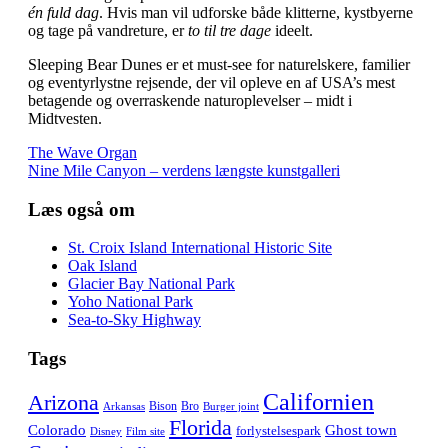
én fuld dag
. Hvis man vil udforske både klitterne, kystbyerne
og tage på vandreture, er
to til tre dage
ideelt.
Sleeping Bear Dunes er et must-see for naturelskere, familier
og eventyrlystne rejsende, der vil opleve en af USA’s mest
betagende og overraskende naturoplevelser – midt i
Midtvesten.
The Wave Organ
Nine Mile Canyon – verdens længste kunstgalleri
Læs også om
St. Croix Island International Historic Site
Oak Island
Glacier Bay National Park
Yoho National Park
Sea-to-Sky Highway
Tags
Californien
Arizona
Bison
Bro
Arkansas
Burger joint
Florida
Colorado
Ghost town
forlystelsespark
Disney
Film site