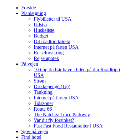
Forside
Planlægning
Flybilletter til USA
Udstyr
Huskeliste
Budget
Dit roadtrip køretøj
Internet på farten USA
Rejseforsikring
Rejse apotek
På vejen
10 ting du bør have i bilen på din Roadtrip i
USA
Strøm
Drikkepenge (Tip)
Tankning
Internet på farten USA
Tidszoner
Route 66
The Natchez Trace Parkway
Var dit fly forsinket?
Fast Fast Food Restauranter i USA
Sjov på vejen
Find hotel