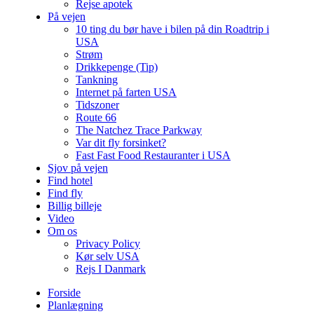
Rejse apotek
På vejen
10 ting du bør have i bilen på din Roadtrip i
USA
Strøm
Drikkepenge (Tip)
Tankning
Internet på farten USA
Tidszoner
Route 66
The Natchez Trace Parkway
Var dit fly forsinket?
Fast Fast Food Restauranter i USA
Sjov på vejen
Find hotel
Find fly
Billig billeje
Video
Om os
Privacy Policy
Kør selv USA
Rejs I Danmark
Forside
Planlægning