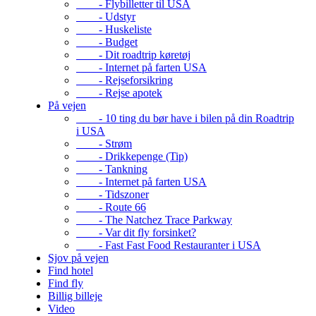
- Flybilletter til USA
- Udstyr
- Huskeliste
- Budget
- Dit roadtrip køretøj
- Internet på farten USA
- Rejseforsikring
- Rejse apotek
På vejen
- 10 ting du bør have i bilen på din Roadtrip
i USA
- Strøm
- Drikkepenge (Tip)
- Tankning
- Internet på farten USA
- Tidszoner
- Route 66
- The Natchez Trace Parkway
- Var dit fly forsinket?
- Fast Fast Food Restauranter i USA
Sjov på vejen
Find hotel
Find fly
Billig billeje
Video