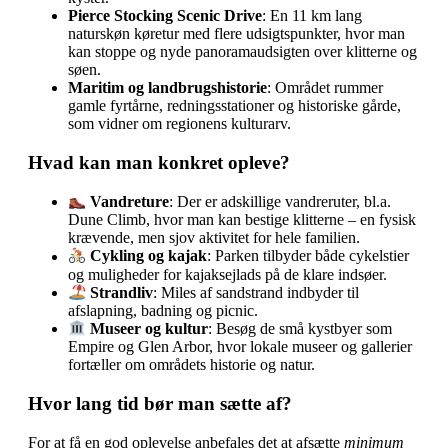
Pierce Stocking Scenic Drive
: En 11 km lang
naturskøn køretur med flere udsigtspunkter, hvor man
kan stoppe og nyde panoramaudsigten over klitterne og
søen.
Maritim og landbrugshistorie
: Området rummer
gamle fyrtårne, redningsstationer og historiske gårde,
som vidner om regionens kulturarv.
Hvad kan man konkret opleve?
Vandreture
: Der er adskillige vandreruter, bl.a.
Dune Climb, hvor man kan bestige klitterne – en fysisk
krævende, men sjov aktivitet for hele familien.
Cykling og kajak
: Parken tilbyder både cykelstier
og muligheder for kajaksejlads på de klare indsøer.
Strandliv
: Miles af sandstrand indbyder til
afslapning, badning og picnic.
Museer og kultur
: Besøg de små kystbyer som
Empire og Glen Arbor, hvor lokale museer og gallerier
fortæller om områdets historie og natur.
Hvor lang tid bør man sætte af?
For at få en god oplevelse anbefales det at afsætte
minimum