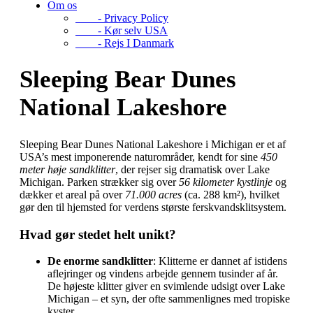
Om os
- Privacy Policy
- Kør selv USA
- Rejs I Danmark
Sleeping Bear Dunes
National Lakeshore
Sleeping Bear Dunes National Lakeshore i Michigan er et af
USA’s mest imponerende naturområder, kendt for sine
450
meter høje sandklitter
, der rejser sig dramatisk over Lake
Michigan. Parken strækker sig over
56 kilometer kystlinje
og
dækker et areal på over
71.000 acres
(ca. 288 km²), hvilket
gør den til hjemsted for verdens største ferskvandsklitsystem.
Hvad gør stedet helt unikt?
De enorme sandklitter
: Klitterne er dannet af istidens
aflejringer og vindens arbejde gennem tusinder af år.
De højeste klitter giver en svimlende udsigt over Lake
Michigan – et syn, der ofte sammenlignes med tropiske
kyster.