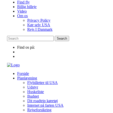
Find fly
Billig billeje
Video
Om os
Privacy Policy
Kør selv USA
Rejs I Danmark
Find os på:
Forside
Planlægning
Flybilletter til USA
Udstyr
Huskeliste
Budget
Dit roadtrip køretøj
Internet på farten USA
Rejseforsikring