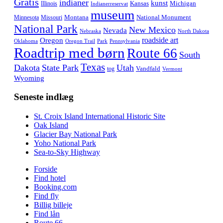
Gratis
indianer
kunst
Kansas
Michigan
Illinois
Indianerreservat
museum
Montana
National Monument
Minnesota
Missouri
National Park
New Mexico
Nevada
Nebraska
North Dakota
roadside art
Oregon
Oklahoma
Oregon Trail
Park
Pennsylvania
Roadtrip med børn
Route 66
South
Texas
Dakota
State Park
Utah
Vandfald
tog
Vermont
Wyoming
Seneste indlæg
St. Croix Island International Historic Site
Oak Island
Glacier Bay National Park
Yoho National Park
Sea-to-Sky Highway
Forside
Find hotel
Booking.com
Find fly
Billig billeje
Find lån
Route 66