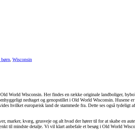
 børn
,
Wisconsin
 Old World Wisconsin. Her findes en række originale landboliger, bybo
hyggeligt nedtaget og genopstillet i Old World Wisconsin. Husene er i
et vides hvilket europæisk land de stammede fra. Dette ses også tydelig
 marker, kvæg, grusveje og alt hvad der hører til for at skabe en auten
kt til mindste detalje. Vi vil klart anbefale et besøg i Old World Wisco