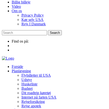
Billig billeje
Video
Om os
Privacy Policy
Kør selv USA
Rejs I Danmark
Find os på:
Forside
Planlægning
Flybilletter til USA
Udstyr
Huskeliste
Budget
Dit roadtrip køretøj
Internet på farten USA
Rejseforsikring
Rejse apotek