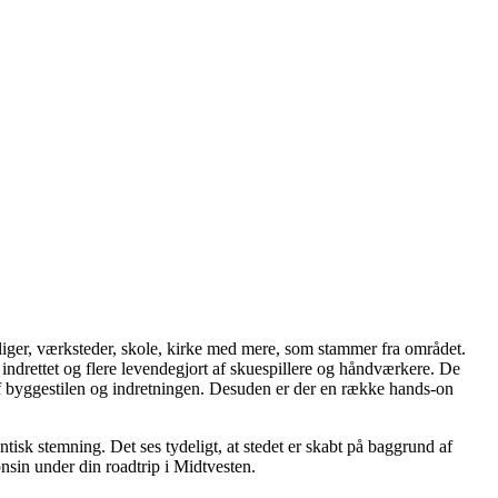
liger, værksteder, skole, kirke med mere, som stammer fra området.
ndrettet og flere levendegjort af skuespillere og håndværkere. De
t af byggestilen og indretningen. Desuden er der en række hands-on
tisk stemning. Det ses tydeligt, at stedet er skabt på baggrund af
nsin under din roadtrip i Midtvesten.