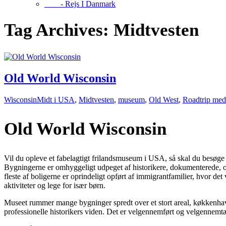
- Rejs I Danmark
Tag Archives:
Midtvesten
Old World Wisconsin
Wisconsin
Midt i USA
,
Midtvesten
,
museum
,
Old West
,
Roadtrip med
Old World Wisconsin
Vil du opleve et fabelagtigt frilandsmuseum i USA, så skal du besøge
Bygningerne er omhyggeligt udpeget af historikere, dokumenterede, om
fleste af boligerne er oprindeligt opført af immigrantfamilier, hvor d
aktiviteter og lege for især børn.
Museet rummer mange bygninger spredt over et stort areal, køkkenhaver,
professionelle historikers viden. Det er velgennemført og velgennemtæn