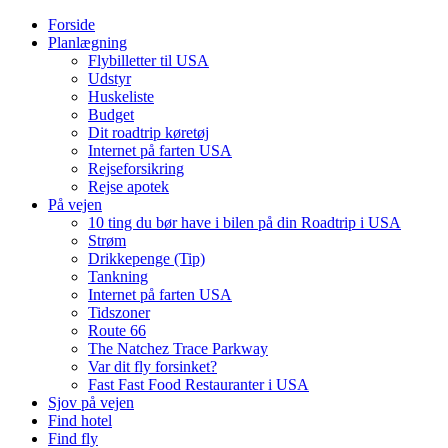
Forside
Planlægning
Flybilletter til USA
Udstyr
Huskeliste
Budget
Dit roadtrip køretøj
Internet på farten USA
Rejseforsikring
Rejse apotek
På vejen
10 ting du bør have i bilen på din Roadtrip i USA
Strøm
Drikkepenge (Tip)
Tankning
Internet på farten USA
Tidszoner
Route 66
The Natchez Trace Parkway
Var dit fly forsinket?
Fast Fast Food Restauranter i USA
Sjov på vejen
Find hotel
Find fly