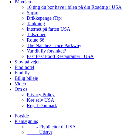
På vejen
10 ting du bør have i bilen på din Roadtrip i USA
Strøm
Drikkepenge (Tip)
Tankning
Internet på farten USA
Tidszoner
Route 66
The Natchez Trace Parkway
Var dit fly forsinket?
Fast Fast Food Restauranter i USA
Sjov på vejen
Find hotel
Find fly
Billig billeje
Video
Om os
Privacy Policy
Kør selv USA
Rejs I Danmark
Forside
Planlægning
- Flybilletter til USA
- Udstyr