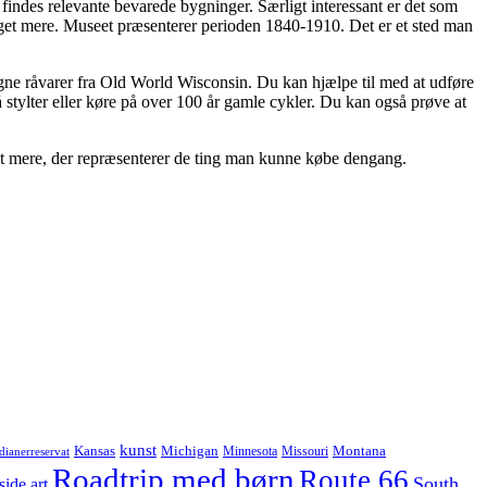
indes relevante bevarede bygninger. Særligt interessant er det som
get mere. Museet præsenterer perioden 1840-1910. Det er et sted man
 egne råvarer fra Old World Wisconsin. Du kan hjælpe til med at udføre
å stylter eller køre på over 100 år gamle cykler. Du kan også prøve at
et mere, der repræsenterer de ting man kunne købe dengang.
kunst
Kansas
Michigan
Montana
Minnesota
Missouri
dianerreservat
Roadtrip med børn
Route 66
South
side art