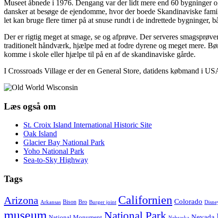
Museet åbnede i 1976. Dengang var der lidt mere end 60 bygninger og 
dansker at besøge de ejendomme, hvor der boede Skandinaviske famili
let kan bruge flere timer på at snuse rundt i de indrettede bygninger,
Der er rigtig meget at smage, se og afprøve. Der serveres smagsprøver 
traditionelt håndværk, hjælpe med at fodre dyrene og meget mere. Børnen
komme i skole eller hjælpe til på en af de skandinaviske gårde.
I Crossroads Village er der en General Store, datidens købmand i US
Læs også om
St. Croix Island International Historic Site
Oak Island
Glacier Bay National Park
Yoho National Park
Sea-to-Sky Highway
Tags
Californien
Arizona
Colorado
Bison
Bro
Arkansas
Burger joint
Disne
museum
National Park
Nevada
National Monument
Nebraska