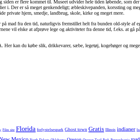
siden er flere kommet til. Museet udvider hele tiden løbende, som der f
er i. Der er så meget genkendeligt; æbleskivepanden, korssting og me
 både private hjem, smedje, landbrug, skole, kirke og meget mere.
på mad fra den tid, naturligvis fremstillet helt fra bunden old-style af
e vil elske at afprøve lege og aktiviteter fra denne tid, f.eks. at gå p
A. Her kan du købe slik, drikkevarer, sæbe, legetøj, kogebøger og meg
Florida
Gratis
indianer
Ghost town
forlystelsespark
Illinois
y
Film site
In
New Mexico
road
Oregon
North Dakota
Oklahoma
Oregon Trail
Park
Pennsylvania