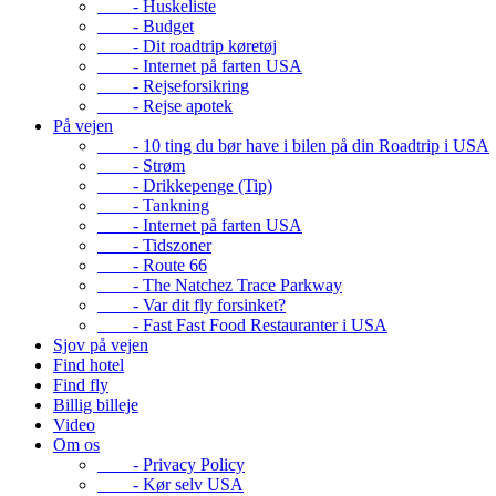
- Huskeliste
- Budget
- Dit roadtrip køretøj
- Internet på farten USA
- Rejseforsikring
- Rejse apotek
På vejen
- 10 ting du bør have i bilen på din Roadtrip i USA
- Strøm
- Drikkepenge (Tip)
- Tankning
- Internet på farten USA
- Tidszoner
- Route 66
- The Natchez Trace Parkway
- Var dit fly forsinket?
- Fast Fast Food Restauranter i USA
Sjov på vejen
Find hotel
Find fly
Billig billeje
Video
Om os
- Privacy Policy
- Kør selv USA