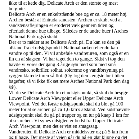
ikke til at kede dig. Delicate Arch er den største og mest
berømte.
Delicate Arch er en enkeltstående bue og er ca. 18 meter høj.
Archen består af Entrada sandsten. Archen er skabt ved at
sandstensaflejringen er eroderet væk gennem tiden og
efterladt denne bue tilbage. Således er de andre buer i Arches
National Park også skabt.
Der er to måder at se Delicate Arch på. Du kan se den på
afstand fra et udsigtspunkt i Nationalparken eller du kan
vandre op til den. Vi vil anbefale vandreturen, som også er en
fin en af slagsen. Vi har taget den to gange. Sidst vi tog den
havde vi vores dengang 3-årige søn med som med små
vandresko, solbriller, solhat, solcreme og vandforsyning på
ryggen klarede turen så flot. (Og tog den længste lur i bilen
bagefter, så vi ikke fik set mere Arches National Park den dag
😄).
Vil du se Delicate Arch fra et udsigtspunkt, så skal du besøge
Lower Delicate Arch Viewpoint eller Upper Delicate Arch
Viewpoint. Ved det første udsigtspunkt skal du blot gå 100
meter for at se archen på ca 1,6 km’s afstand. Ved sidstnævnte
udsigtspunkt skal du gå på trapper og en tur på knap 1 km for
at se archen. Vi synes udsigten er bedst fra Upper Delicate
Arch Viewpoint, men det er vist en smagssag.
Vandreruten til Delicate Arch er middelsvær og på 5 km frem
og tilbage. Det meste af vejen går du på en glat klippe og det