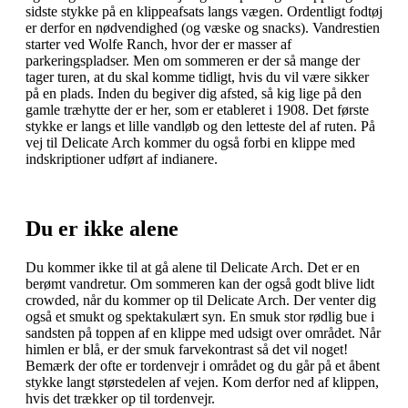
sidste stykke på en klippeafsats langs vægen. Ordentligt fodtøj
er derfor en nødvendighed (og væske og snacks). Vandrestien
starter ved Wolfe Ranch, hvor der er masser af
parkeringspladser. Men om sommeren er der så mange der
tager turen, at du skal komme tidligt, hvis du vil være sikker
på en plads. Inden du begiver dig afsted, så kig lige på den
gamle træhytte der er her, som er etableret i 1908. Det første
stykke er langs et lille vandløb og den letteste del af ruten. På
vej til Delicate Arch kommer du også forbi en klippe med
indskriptioner udført af indianere.
Du er ikke alene
Du kommer ikke til at gå alene til Delicate Arch. Det er en
berømt vandretur. Om sommeren kan der også godt blive lidt
crowded, når du kommer op til Delicate Arch. Der venter dig
også et smukt og spektakulært syn. En smuk stor rødlig bue i
sandsten på toppen af en klippe med udsigt over området. Når
himlen er blå, er der smuk farvekontrast så det vil noget!
Bemærk der ofte er tordenvejr i området og du går på et åbent
stykke langt størstedelen af vejen. Kom derfor ned af klippen,
hvis det trækker op til tordenvejr.