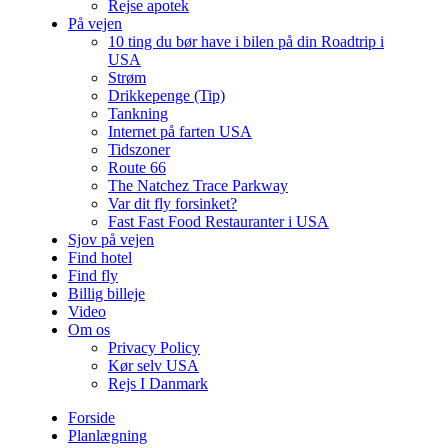
Rejse apotek
På vejen
10 ting du bør have i bilen på din Roadtrip i
USA
Strøm
Drikkepenge (Tip)
Tankning
Internet på farten USA
Tidszoner
Route 66
The Natchez Trace Parkway
Var dit fly forsinket?
Fast Fast Food Restauranter i USA
Sjov på vejen
Find hotel
Find fly
Billig billeje
Video
Om os
Privacy Policy
Kør selv USA
Rejs I Danmark
Forside
Planlægning