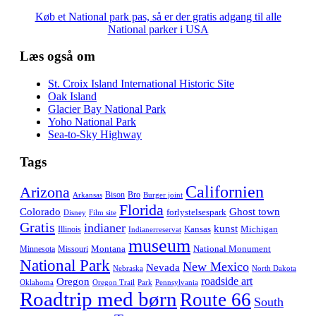
Køb et National park pas, så er der gratis adgang til alle
National parker i USA
Læs også om
St. Croix Island International Historic Site
Oak Island
Glacier Bay National Park
Yoho National Park
Sea-to-Sky Highway
Tags
Californien
Arizona
Bison
Bro
Arkansas
Burger joint
Florida
Colorado
Ghost town
forlystelsespark
Disney
Film site
Gratis
indianer
kunst
Kansas
Michigan
Illinois
Indianerreservat
museum
Montana
National Monument
Minnesota
Missouri
National Park
New Mexico
Nevada
Nebraska
North Dakota
roadside art
Oregon
Oklahoma
Oregon Trail
Park
Pennsylvania
Roadtrip med børn
Route 66
South