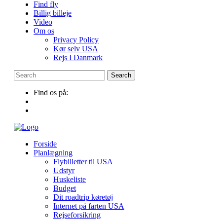
Find fly
Billig billeje
Video
Om os
Privacy Policy
Kør selv USA
Rejs I Danmark
Find os på:
Forside
Planlægning
Flybilletter til USA
Udstyr
Huskeliste
Budget
Dit roadtrip køretøj
Internet på farten USA
Rejseforsikring