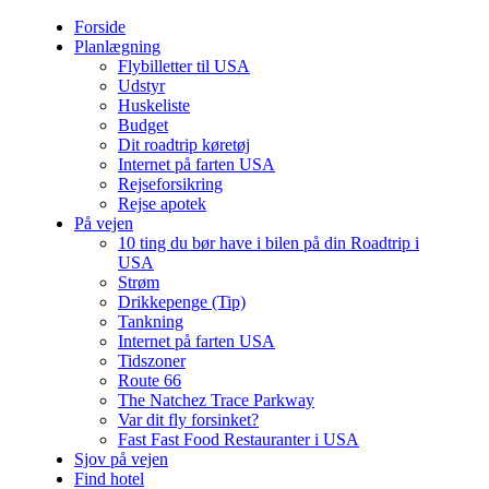
Forside
Planlægning
Flybilletter til USA
Udstyr
Huskeliste
Budget
Dit roadtrip køretøj
Internet på farten USA
Rejseforsikring
Rejse apotek
På vejen
10 ting du bør have i bilen på din Roadtrip i
USA
Strøm
Drikkepenge (Tip)
Tankning
Internet på farten USA
Tidszoner
Route 66
The Natchez Trace Parkway
Var dit fly forsinket?
Fast Fast Food Restauranter i USA
Sjov på vejen
Find hotel