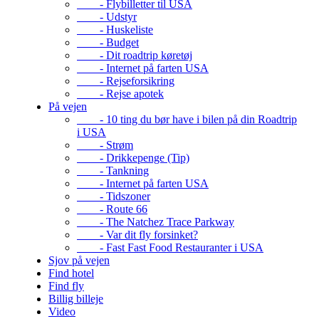
- Flybilletter til USA
- Udstyr
- Huskeliste
- Budget
- Dit roadtrip køretøj
- Internet på farten USA
- Rejseforsikring
- Rejse apotek
På vejen
- 10 ting du bør have i bilen på din Roadtrip
i USA
- Strøm
- Drikkepenge (Tip)
- Tankning
- Internet på farten USA
- Tidszoner
- Route 66
- The Natchez Trace Parkway
- Var dit fly forsinket?
- Fast Fast Food Restauranter i USA
Sjov på vejen
Find hotel
Find fly
Billig billeje
Video