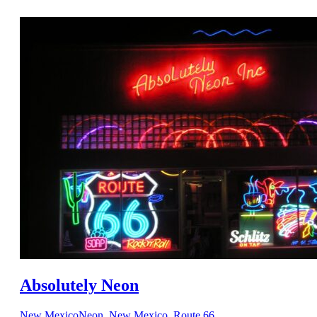
Absolutely Neon
New Mexico
Neon
,
New Mexico
,
Route 66