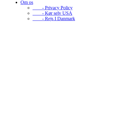
Om os
- Privacy Policy
- Kør selv USA
- Rejs I Danmark