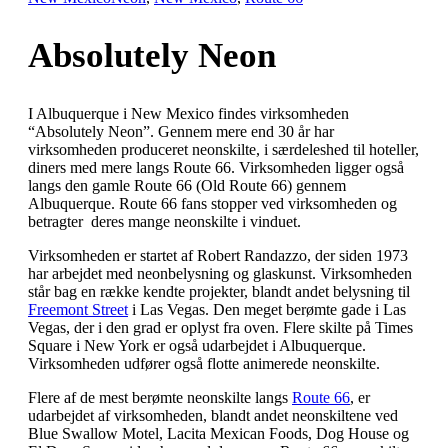
Absolutely Neon
I Albuquerque i New Mexico findes virksomheden
“Absolutely Neon”. Gennem mere end 30 år har
virksomheden produceret neonskilte, i særdeleshed til hoteller,
diners med mere langs Route 66. Virksomheden ligger også
langs den gamle Route 66 (Old Route 66) gennem
Albuquerque. Route 66 fans stopper ved virksomheden og
betragter deres mange neonskilte i vinduet.
Virksomheden er startet af Robert Randazzo, der siden 1973
har arbejdet med neonbelysning og glaskunst. Virksomheden
står bag en række kendte projekter, blandt andet belysning til
Freemont Street
i Las Vegas. Den meget berømte gade i Las
Vegas, der i den grad er oplyst fra oven. Flere skilte på Times
Square i New York er også udarbejdet i Albuquerque.
Virksomheden udfører også flotte animerede neonskilte.
Flere af de mest berømte neonskilte langs
Route 66
, er
udarbejdet af virksomheden, blandt andet neonskiltene ved
Blue Swallow Motel, Lacita Mexican Foods, Dog House og