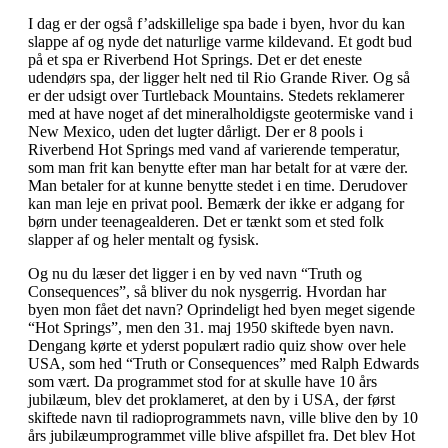
I dag er der også f’adskillelige spa bade i byen, hvor du kan
slappe af og nyde det naturlige varme kildevand. Et godt bud
på et spa er Riverbend Hot Springs. Det er det eneste
udendørs spa, der ligger helt ned til Rio Grande River. Og så
er der udsigt over Turtleback Mountains. Stedets reklamerer
med at have noget af det mineralholdigste geotermiske vand i
New Mexico, uden det lugter dårligt. Der er 8 pools i
Riverbend Hot Springs med vand af varierende temperatur,
som man frit kan benytte efter man har betalt for at være der.
Man betaler for at kunne benytte stedet i en time. Derudover
kan man leje en privat pool. Bemærk der ikke er adgang for
børn under teenagealderen. Det er tænkt som et sted folk
slapper af og heler mentalt og fysisk.
Og nu du læser det ligger i en by ved navn “Truth og
Consequences”, så bliver du nok nysgerrig. Hvordan har
byen mon fået det navn? Oprindeligt hed byen meget sigende
“Hot Springs”, men den 31. maj 1950 skiftede byen navn.
Dengang kørte et yderst populært radio quiz show over hele
USA, som hed “Truth or Consequences” med Ralph Edwards
som vært. Da programmet stod for at skulle have 10 års
jubilæum, blev det proklameret, at den by i USA, der først
skiftede navn til radioprogrammets navn, ville blive den by 10
års jubilæumprogrammet ville blive afspillet fra. Det blev Hot