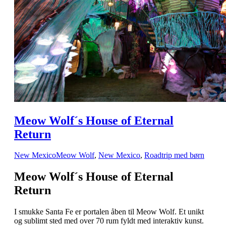
Meow Wolf´s House of Eternal
Return
New Mexico
Meow Wolf
,
New Mexico
,
Roadtrip med børn
Meow Wolf´s House of Eternal
Return
I smukke Santa Fe er portalen åben til Meow Wolf. Et unikt
og sublimt sted med over 70 rum fyldt med interaktiv kunst.