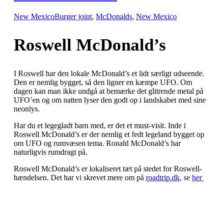
New Mexico
Burger joint
,
McDonalds
,
New Mexico
Roswell McDonald’s
I Roswell har den lokale McDonald’s et lidt særligt udseende.
Den er nemlig bygget, så den ligner en kæmpe UFO. Om
dagen kan man ikke undgå at bemærke det glitrende metal på
UFO’en og om natten lyser den godt op i landskabet med sine
neonlys.
Har du et legegladt barn med, er det et must-visit. Inde i
Roswell McDonald’s er der nemlig et fedt legeland bygget op
om UFO og rumvæsen tema. Ronald McDonald’s har
naturligvis rumdragt på.
Roswell McDonald’s er lokaliseret tæt på stedet for Roswell-
hændelsen. Det har vi skrevet mere om på
roadtrip.dk
, se
her