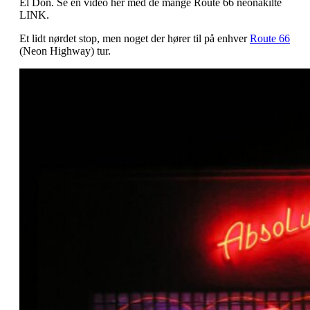
El Don. Se en video her med de mange Route 66 neonakilte
LINK.
Et lidt nørdet stop, men noget der hører til på enhver
Route 66
(Neon Highway) tur.