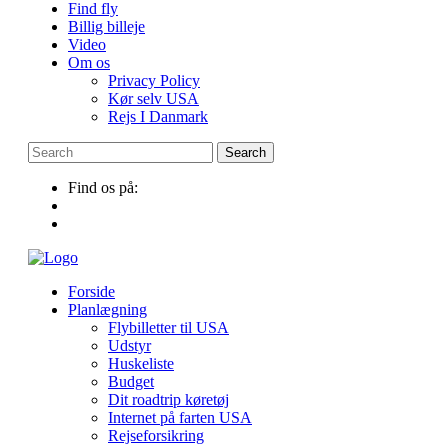
Find fly
Billig billeje
Video
Om os
Privacy Policy
Kør selv USA
Rejs I Danmark
Find os på:
Forside
Planlægning
Flybilletter til USA
Udstyr
Huskeliste
Budget
Dit roadtrip køretøj
Internet på farten USA
Rejseforsikring