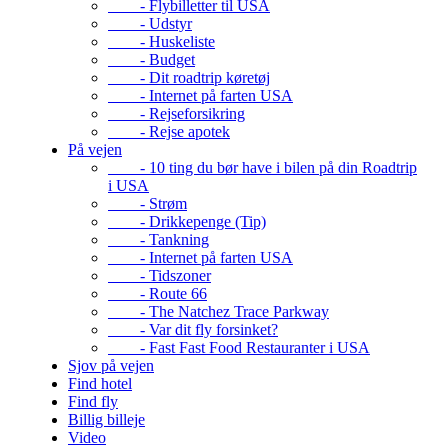
- Flybilletter til USA
- Udstyr
- Huskeliste
- Budget
- Dit roadtrip køretøj
- Internet på farten USA
- Rejseforsikring
- Rejse apotek
På vejen
- 10 ting du bør have i bilen på din Roadtrip
i USA
- Strøm
- Drikkepenge (Tip)
- Tankning
- Internet på farten USA
- Tidszoner
- Route 66
- The Natchez Trace Parkway
- Var dit fly forsinket?
- Fast Fast Food Restauranter i USA
Sjov på vejen
Find hotel
Find fly
Billig billeje
Video