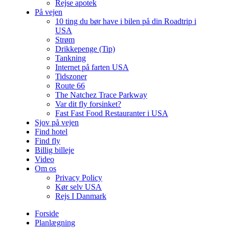
Rejse apotek
På vejen
10 ting du bør have i bilen på din Roadtrip i
USA
Strøm
Drikkepenge (Tip)
Tankning
Internet på farten USA
Tidszoner
Route 66
The Natchez Trace Parkway
Var dit fly forsinket?
Fast Fast Food Restauranter i USA
Sjov på vejen
Find hotel
Find fly
Billig billeje
Video
Om os
Privacy Policy
Kør selv USA
Rejs I Danmark
Forside
Planlægning