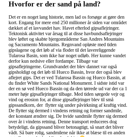
Hvorfor er der sand på land?
Det er en noget lang historie, men lad os forsøge at gøre den
kort. Engang for mere end 250 millioner år siden var området
dækket af et lavvandet hav. Havet efterlod gipsaflejringer.
Tektonisk aktivitet var årsag til at disse havbundsaflejringer
blev løftet og skabte bjergområderne San Andres Mountains
og Sacramento Mountains. Regnvand opløste med tiden
gipslagene og det løb af via floder til det lavereliggende
Tularosa Basin, som ikke har noget udløb. Her kunne vandet
derfor kun nedsive eller fordampe. Tilbage var
gipsaflejringerne. Grundvandet der blev dannet var også
gipsholdigt og det løb til Hueco Bassin, hvor der også blev
aflejret gips. Det er ved Tularosa Bassin og Hueco Bassin, at
du finder White Sands National Monument. I sidste istid var
der en sø ved Hueco Bassin og da den tørrede ud var der ca 1
meter høje gipsaflejringer tilbage. Med tiden sørgede vejr og
vind og erosion for, at disse gipsaflejringer blev til små
gipssandkorn, der flytter sig under påvirkning af kraftig vind.
De flytter sig dermed i vindens retning og former sandmile,
der konstant ændrer sig. De hvide sandmile flytter sig dermed
over år i vindens retning. Denne transport reduceres dog
betydeligt, da gipssand bliver betonagtigt, så snart det bliver
vådt. Så bare rolig, sandmilene når ikke at blæse til en anden