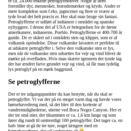
er ca. 24.000 enkelte petroglyfmotiver. Nogle af dem
forestiller dyr, mennesker, brændemærker og kryds. Andre er
mere komplekse som f.eks. jagtscener og flere er svære at
tyde hvad det helt præcis er. Her skal man bruge sin fantasi.
Petroglyfferne er udført af indianere i området og spanske
nybyggere. I denne del af USA er betegnelsen for de første
amerikanere, indianerne, Pueblo. Petroglyfferne er 400-700 år
gamle. De er skåret ud i områdets sten og klipper, som er af
vulkansk oprindelse. Disse vulkanske lavasten er perfekte til
at udskære petroglyffer i. Selve den vulkanske sten er lys,
men når de vulkanske sten udsættes for vejr og vind bliver de
mørke på overfladen. Hvis man skærer igennem det tynde lag
der har ændret farve grundet vejr og vind, så får man tydelig
lys petroglyf på en mørk baggrund.
Se petroglyfferne
Der er tre udgangspunkter du kan benytte, når du skal se
petroglyffer. Vi var der på en meget varm dag og havde vores
børnehavedreng med, så det blev til den korteste af
vandremulighederne, stierne ved Boca Negra Canyon. Her er
der tre små stier, der tilsammen er ca. 1,6 km lange og som
fører dig rundt til omtrentligt 100 petroglyffer. Det tager ca. en
halv time at gå de tre ture, noget længere med en