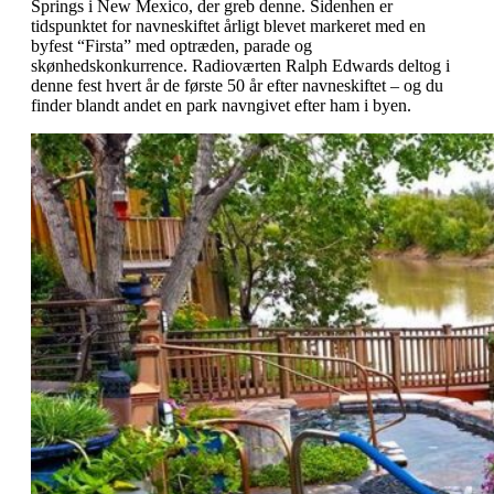
Springs i New Mexico, der greb denne. Sidenhen er
tidspunktet for navneskiftet årligt blevet markeret med en
byfest “Firsta” med optræden, parade og
skønhedskonkurrence. Radioværten Ralph Edwards deltog i
denne fest hvert år de første 50 år efter navneskiftet – og du
finder blandt andet en park navngivet efter ham i byen.