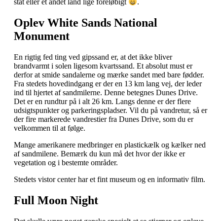
stat eller et andet land lige foreløbigt
.
Oplev White Sands National
Monument
En rigtig fed ting ved gipssand er, at det ikke bliver
brandvarmt i solen ligesom kvartssand. Et absolut must er
derfor at smide sandalerne og mærke sandet med bare fødder.
Fra stedets hovedindgang er der en 13 km lang vej, der leder
ind til hjertet af sandmilerne. Denne betegnes Dunes Drive.
Det er en rundtur på i alt 26 km. Langs denne er der flere
udsigtspunkter og parkeringspladser. Vil du på vandretur, så er
der fire markerede vandrestier fra Dunes Drive, som du er
velkommen til at følge.
Mange amerikanere medbringer en plastickælk og kælker ned
af sandmilene. Bemærk du kun må det hvor der ikke er
vegetation og i bestemte områder.
Stedets vistor center har et fint museum og en informativ film.
Full Moon Night