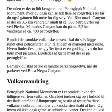
børnehavedreng, der vil undersøge alt
.
Desuden er der to lidt længere ture i Petroglyph National
Monument, hvor du også kan se lidt flere petroglyffer. Her får
du også gåturen lidt mere for dig selv. Ved Rinconada Canyon
er der en 3,5 km vandretur rundt til ca. 300 petroglyffer og
ved Piedras Marcados Canyon kan du på ca. 2,5 km
vandretur se ca. 400 petroglyffer.
Rundt i det smukke vulkanske terræn, skal du selv kigge
rundt efter petroglyffer. Kun få af dem er markeret med skilte.
Hvem finder flest petroglyffer først er en god leg, hvis du har
børn med på turen. Ligeledes at gætte hvad der er på
petroglyffen.
Bemærk du skal betale et mindre parkeringsgebyr, når du
parkerer ved Boca Negra Canyon.
Vulkanvandring
Petroglyph National Monument er i et område, hvor der
tidligere var fem vulkaner. Området tordner sig op i forhold til
det flade område i Albuquerque og består af rester fra disse
vulkaners udbrud, herunder vulkanske sten skabt af lava. Og
hvem vil ikke også gerne se uddøde vulkaner. Det kan du ved