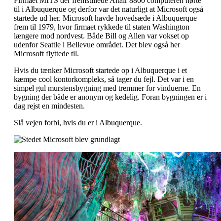
Firmaet MITS der fremstillede Altair 8800 computeren hørte
til i Albuquerque og derfor var det naturligt at Microsoft også
startede ud her. Microsoft havde hovedsæde i Albuquerque
frem til 1979, hvor firmaet rykkede til staten Washington
længere mod nordvest. Både Bill og Allen var vokset op
udenfor Seattle i Bellevue området. Det blev også her
Microsoft flyttede til.
Hvis du tænker Microsoft startede op i Albuquerque i et
kæmpe cool kontorkompleks, så tager du fejl. Det var i en
simpel gul murstensbygning med tremmer for vinduerne. En
bygning der både er anonym og kedelig. Foran bygningen er i
dag rejst en mindesten.
Slå vejen forbi, hvis du er i Albuquerque.