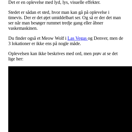
Det er en oplevelse med lyd, lys, visuelle effekter.
Stedet er sådan et sted, hvor man kan gå på oplevelse i
timevis. Der er det øjet umiddelbart ser. Og så er der det man
ser når man besøger rummet tredje gang eller åbner
vaskemaskinen.
Du finder også et Meow Wolf i
Las Vegas
og Denver, men de
3 lokationer er ikke ens på nogle måde.
Oplevelsen kan ikke beskrives med ord, men prøv at se det
lige her: