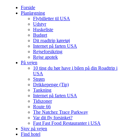
Forside
Planlægning
Flybilletter til USA
Udstyr
Huskeliste
Budget
Dit roadtrip køretøj
Internet på farten USA
Rejseforsikring
Rejse apotek
På vejen
10 ting du bør have i bilen på din Roadtrip i
USA
Strøm
Drikkepenge (Tip)
Tankning
Internet på farten USA
Tidszoner
Route 66
The Natchez Trace Parkway
Var dit fly forsinket?
Fast Fast Food Restauranter i USA
Sjov på vejen
Find hotel