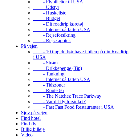
- Flybilletter til USA
- Udstyr
- Huskeliste
- Budget
- Dit roadtrip køretøj
- Internet på farten USA
- Rejseforsikring
- Rejse apotek
På vejen
- 10 ting du bør have i bilen på din Roadtrip
i USA
- Strøm
- Drikkepenge (Tip)
- Tankning
- Internet på farten USA
- Tidszoner
- Route 66
- The Natchez Trace Parkway
- Var dit fly forsinket?
- Fast Fast Food Restauranter i USA
Sjov på vejen
Find hotel
Find fly
Billig billeje
Video