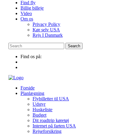
Find fly
Billig billeje
Video
Om os
Privacy Policy
Kør selv USA
Rejs I Danmark
Find os på:
Forside
Planlægning
Flybilletter til USA
Udstyr
Huskeliste
Budget
Dit roadtrip køretøj
Internet på farten USA
Rejseforsikring