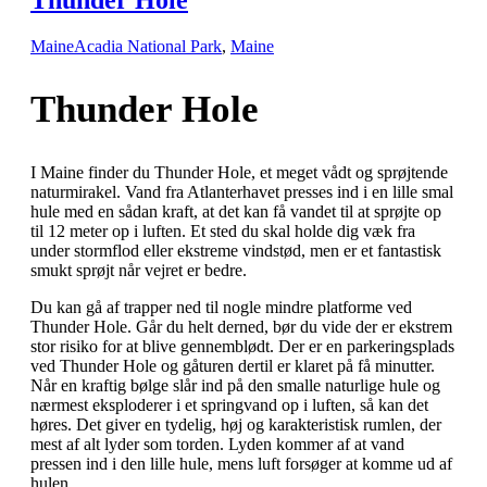
Maine
Acadia National Park
,
Maine
Thunder Hole
I Maine finder du Thunder Hole, et meget vådt og sprøjtende
naturmirakel. Vand fra Atlanterhavet presses ind i en lille smal
hule med en sådan kraft, at det kan få vandet til at sprøjte op
til 12 meter op i luften. Et sted du skal holde dig væk fra
under stormflod eller ekstreme vindstød, men er et fantastisk
smukt sprøjt når vejret er bedre.
Du kan gå af trapper ned til nogle mindre platforme ved
Thunder Hole. Går du helt derned, bør du vide der er ekstrem
stor risiko for at blive gennemblødt. Der er en parkeringsplads
ved Thunder Hole og gåturen dertil er klaret på få minutter.
Når en kraftig bølge slår ind på den smalle naturlige hule og
nærmest eksploderer i et springvand op i luften, så kan det
høres. Det giver en tydelig, høj og karakteristisk rumlen, der
mest af alt lyder som torden. Lyden kommer af at vand
pressen ind i den lille hule, mens luft forsøger at komme ud af
hulen.