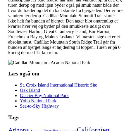
turen derop og med igen byder også på smuk natur både der
hvor du træder og det du kan skimte fra bjergsiden. Der er fire
vandreruter derop. Cadillac Mountain Summit Trail starter
ikke helt fra bunden af bjerget. Den tager blot omtrentligt et
kvarter hver vej og byder på den smukkeste udsigt over
Southwest Harbor, Great Cranberry Island, Bar Harbor,
Frenchman Bay og Maines fastland. Vil næsten sige det er et
absolut must. Cadillac Mountain South Ridge Trail går fra
bunden af bjerget langs et højdedrag til toppen. Turen er på 6
km og dermed 12 km retur.
Læs også om
St. Croix Island International Historic Site
Oak Island
Glacier Bay National Park
Yoho National Park
Sea-to-Sky Highway
Tags
Californien
Arizona