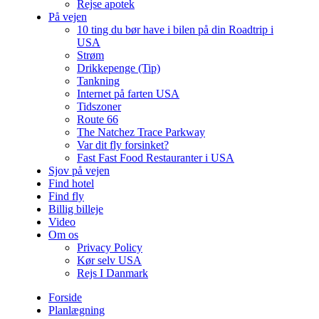
Rejse apotek
På vejen
10 ting du bør have i bilen på din Roadtrip i
USA
Strøm
Drikkepenge (Tip)
Tankning
Internet på farten USA
Tidszoner
Route 66
The Natchez Trace Parkway
Var dit fly forsinket?
Fast Fast Food Restauranter i USA
Sjov på vejen
Find hotel
Find fly
Billig billeje
Video
Om os
Privacy Policy
Kør selv USA
Rejs I Danmark
Forside
Planlægning