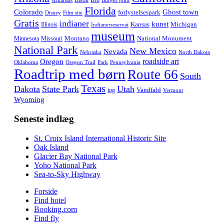
Bison
Bro
Arkansas
Burger joint
Florida
Colorado
Ghost town
forlystelsespark
Disney
Film site
Gratis
indianer
kunst
Kansas
Michigan
Illinois
Indianerreservat
museum
Montana
National Monument
Minnesota
Missouri
National Park
New Mexico
Nevada
Nebraska
North Dakota
roadside art
Oregon
Oklahoma
Oregon Trail
Park
Pennsylvania
Roadtrip med børn
Route 66
South
Texas
Dakota
State Park
Utah
Vandfald
tog
Vermont
Wyoming
Seneste indlæg
St. Croix Island International Historic Site
Oak Island
Glacier Bay National Park
Yoho National Park
Sea-to-Sky Highway
Forside
Find hotel
Booking.com
Find fly