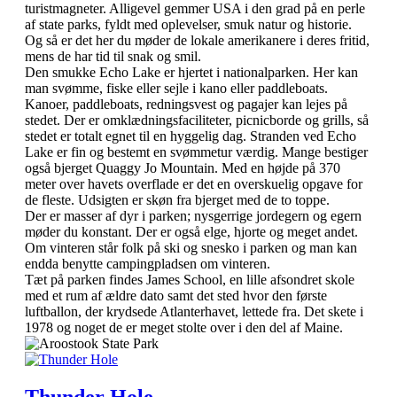
turistmagneter. Alligevel gemmer USA i den grad på en perle
af state parks, fyldt med oplevelser, smuk natur og historie.
Og så er det her du møder de lokale amerikanere i deres fritid,
mens de har tid til snak og smil.
Den smukke Echo Lake er hjertet i nationalparken. Her kan
man svømme, fiske eller sejle i kano eller paddleboats.
Kanoer, paddleboats, redningsvest og pagajer kan lejes på
stedet. Der er omklædningsfaciliteter, picnicborde og grills, så
stedet er totalt egnet til en hyggelig dag. Stranden ved Echo
Lake er fin og bestemt en svømmetur værdig. Mange bestiger
også bjerget Quaggy Jo Mountain. Med en højde på 370
meter over havets overflade er det en overskuelig opgave for
de fleste. Udsigten er skøn fra bjerget med de to toppe.
Der er masser af dyr i parken; nysgerrige jordegern og egern
møder du konstant. Der er også elge, hjorte og meget andet.
Om vinteren står folk på ski og snesko i parken og man kan
endda benytte campingpladsen om vinteren.
Tæt på parken findes James School, en lille afsondret skole
med et rum af ældre dato samt det sted hvor den første
luftballon, der krydsede Atlanterhavet, lettede fra. Det skete i
1978 og noget de er meget stolte over i den del af Maine.
Thunder Hole