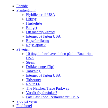
Forside
Planlægning
Flybilletter til USA
Udstyr
Huskeliste
Budget
Dit roadtrip køretøj
Internet på farten USA
Rejseforsikring
Rejse apotek
På vejen
10 ting du bør have i bilen på din Roadtrip i
USA
Strøm
Drikkepenge (Tip)
Tankning
Internet på farten USA
Tidszoner
Route 66
The Natchez Trace Parkway
Var dit fly forsinket?
Fast Fast Food Restauranter i USA
Sjov på vejen
Find hotel