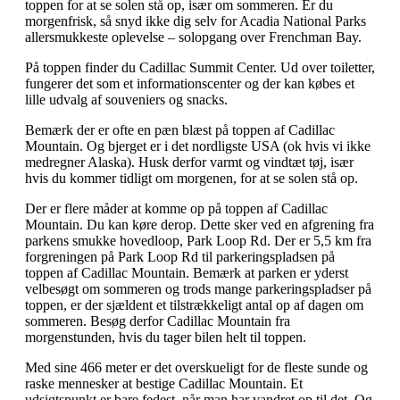
toppen for at se solen stå op, især om sommeren. Er du
morgenfrisk, så snyd ikke dig selv for Acadia National Parks
allersmukkeste oplevelse – solopgang over Frenchman Bay.
På toppen finder du Cadillac Summit Center. Ud over toiletter,
fungerer det som et informationscenter og der kan købes et
lille udvalg af souveniers og snacks.
Bemærk der er ofte en pæn blæst på toppen af Cadillac
Mountain. Og bjerget er i det nordligste USA (ok hvis vi ikke
medregner Alaska). Husk derfor varmt og vindtæt tøj, især
hvis du kommer tidligt om morgenen, for at se solen stå op.
Der er flere måder at komme op på toppen af Cadillac
Mountain. Du kan køre derop. Dette sker ved en afgrening fra
parkens smukke hovedloop, Park Loop Rd. Der er 5,5 km fra
forgreningen på Park Loop Rd til parkeringspladsen på
toppen af Cadillac Mountain. Bemærk at parken er yderst
velbesøgt om sommeren og trods mange parkeringspladser på
toppen, er der sjældent et tilstrækkeligt antal op af dagen om
sommeren. Besøg derfor Cadillac Mountain fra
morgenstunden, hvis du tager bilen helt til toppen.
Med sine 466 meter er det overskueligt for de fleste sunde og
raske mennesker at bestige Cadillac Mountain. Et
udsigtspunkt er bare fedest, når man har vandret op til det. Og