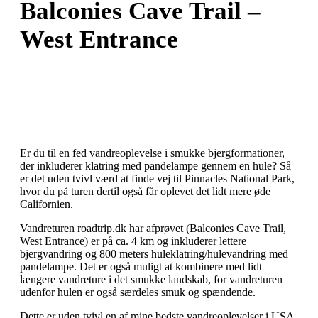
Balconies Cave Trail –
West Entrance
Er du til en fed vandreoplevelse i smukke bjergformationer,
der inkluderer klatring med pandelampe gennem en hule? Så
er det uden tvivl værd at finde vej til Pinnacles National Park,
hvor du på turen dertil også får oplevet det lidt mere øde
Californien.
Vandreturen roadtrip.dk har afprøvet (Balconies Cave Trail,
West Entrance) er på ca. 4 km og inkluderer lettere
bjergvandring og 800 meters huleklatring/hulevandring med
pandelampe. Det er også muligt at kombinere med lidt
længere vandreture i det smukke landskab, for vandreturen
udenfor hulen er også særdeles smuk og spændende.
Dette er uden tvivl en af mine bedste vandreoplevelser i USA.