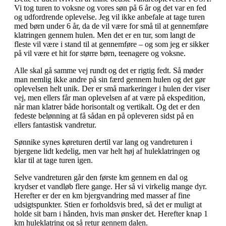
Vi tog turen to voksne og vores søn på 6 år og det var en fed
og udfordrende oplevelse. Jeg vil ikke anbefale at tage turen
med børn under 6 år, da de vil være for små til at gennemføre
klatringen gennem hulen. Men det er en tur, som langt de
fleste vil være i stand til at gennemføre – og som jeg er sikker
på vil være et hit for større børn, teenagere og voksne.
Alle skal gå samme vej rundt og det er rigtig fedt. Så møder
man nemlig ikke andre på sin færd gennem hulen og det gør
oplevelsen helt unik. Der er små markeringer i hulen der viser
vej, men ellers får man oplevelsen af at være på ekspedition,
når man klatrer både horisontalt og vertikalt. Og det er den
fedeste belønning at få sådan en på opleveren sidst på en
ellers fantastisk vandretur.
Sønnike synes køreturen dertil var lang og vandreturen i
bjergene lidt kedelig, men var helt høj af huleklatringen og
klar til at tage turen igen.
Selve vandreturen går den første km gennem en dal og
krydser et vandløb flere gange. Her så vi virkelig mange dyr.
Herefter er der en km bjergvandring med masser af fine
udsigtspunkter. Stien er forholdsvis bred, så det er muligt at
holde sit barn i hånden, hvis man ønsker det. Herefter knap 1
km huleklatring og så retur gennem dalen.