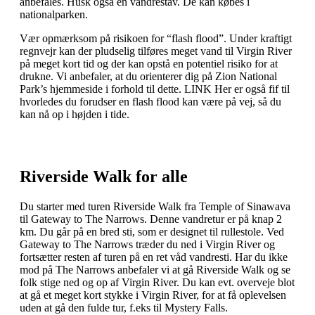
anbefales. Husk også en vandrestav. De kan købes i
nationalparken.
Vær opmærksom på risikoen for “flash flood”. Under kraftigt
regnvejr kan der pludselig tilføres meget vand til Virgin River
på meget kort tid og der kan opstå en potentiel risiko for at
drukne. Vi anbefaler, at du orienterer dig på Zion National
Park’s hjemmeside i forhold til dette. LINK Her er også fif til
hvorledes du forudser en flash flood kan være på vej, så du
kan nå op i højden i tide.
Riverside Walk for alle
Du starter med turen Riverside Walk fra Temple of Sinawava
til Gateway to The Narrows. Denne vandretur er på knap 2
km. Du går på en bred sti, som er designet til rullestole. Ved
Gateway to The Narrows træder du ned i Virgin River og
fortsætter resten af turen på en ret våd vandresti. Har du ikke
mod på The Narrows anbefaler vi at gå Riverside Walk og se
folk stige ned og op af Virgin River. Du kan evt. overveje blot
at gå et meget kort stykke i Virgin River, for at få oplevelsen
uden at gå den fulde tur, f.eks til Mystery Falls.