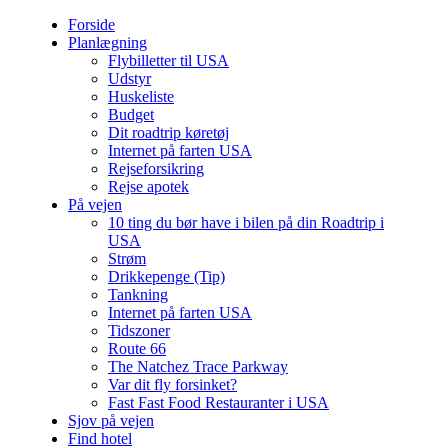
Forside
Planlægning
Flybilletter til USA
Udstyr
Huskeliste
Budget
Dit roadtrip køretøj
Internet på farten USA
Rejseforsikring
Rejse apotek
På vejen
10 ting du bør have i bilen på din Roadtrip i
USA
Strøm
Drikkepenge (Tip)
Tankning
Internet på farten USA
Tidszoner
Route 66
The Natchez Trace Parkway
Var dit fly forsinket?
Fast Fast Food Restauranter i USA
Sjov på vejen
Find hotel