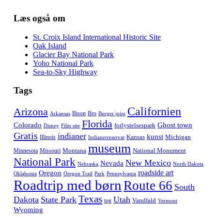
Læs også om
St. Croix Island International Historic Site
Oak Island
Glacier Bay National Park
Yoho National Park
Sea-to-Sky Highway
Tags
Californien
Arizona
Bison
Bro
Arkansas
Burger joint
Florida
Colorado
Ghost town
forlystelsespark
Disney
Film site
Gratis
indianer
kunst
Kansas
Michigan
Illinois
Indianerreservat
museum
Montana
National Monument
Minnesota
Missouri
National Park
New Mexico
Nevada
Nebraska
North Dakota
roadside art
Oregon
Oklahoma
Oregon Trail
Park
Pennsylvania
Roadtrip med børn
Route 66
South
Texas
Dakota
State Park
Utah
Vandfald
tog
Vermont
Wyoming