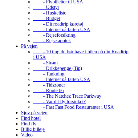
- Flybilletter til USA
- Udstyr
- Huskeliste
- Budget
- Dit roadtrip køretøj
- Internet på farten USA
- Rejseforsikring
- Rejse apotek
På vejen
- 10 ting du bør have i bilen på din Roadtrip
i USA
- Strøm
- Drikkepenge (Tip)
- Tankning
- Internet på farten USA
- Tidszoner
- Route 66
- The Natchez Trace Parkway
- Var dit fly forsinket?
- Fast Fast Food Restauranter i USA
Sjov på vejen
Find hotel
Find fly
Billig billeje
Video