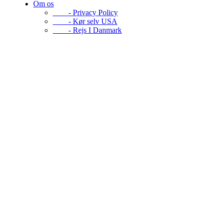
Om os
- Privacy Policy
- Kør selv USA
- Rejs I Danmark