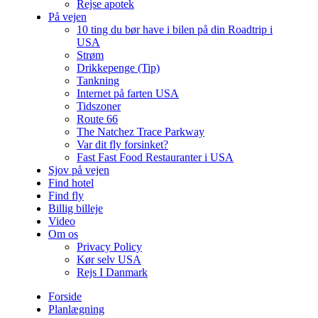
Rejse apotek
På vejen
10 ting du bør have i bilen på din Roadtrip i
USA
Strøm
Drikkepenge (Tip)
Tankning
Internet på farten USA
Tidszoner
Route 66
The Natchez Trace Parkway
Var dit fly forsinket?
Fast Fast Food Restauranter i USA
Sjov på vejen
Find hotel
Find fly
Billig billeje
Video
Om os
Privacy Policy
Kør selv USA
Rejs I Danmark
Forside
Planlægning