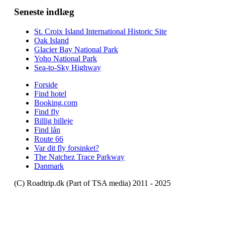
Seneste indlæg
St. Croix Island International Historic Site
Oak Island
Glacier Bay National Park
Yoho National Park
Sea-to-Sky Highway
Forside
Find hotel
Booking.com
Find fly
Billig billeje
Find lån
Route 66
Var dit fly forsinket?
The Natchez Trace Parkway
Danmark
(C) Roadtrip.dk (Part of TSA media) 2011 - 2025