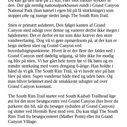
Du kan gå den hele på 21 km, eller blot mindre stykker af
den. Der går nemlig nationalparkbusser rundt i Grand Canyon
National Park (kun kørsel i egen bil på få strækninger) som
stopper ofte og mange steder langs The South Rim Trail.
Stien er primært asfalteret. Den følger kanten af Grand
Canyon med udsigt over denne og varierer derfor ikke meget i
højdemeter. Det er derfor en tur som ikke kræver den store
vandreerfaring. Dog vil vi gøre opmærksom på, at der kun er
hegn mellem stien og Grand Canyon ved
hovedudsigtspunkterne. Hvert år er der flere der falder ned i
Grand Canyon med dødelig udgang, så bliv ikke for modig
og bliv på stien. Vi har gået hele turen før vi fik børn og en
mindre strækning med vores dengang 6-årige. Han holdte i
hånd da vi gik The South Rim Trail, så vi havde styr på han
blev på stien. Super vandretur både med og uden børn. Og
man bliver belønnet med de smukkeste udsigter ud over
Grand Canyon konstant.
The South Rim Trail starter ved South Kaibab Trailhead lige
øst for det store besøgscenter ved Grand Canyon (her hvor du
parkerer din bil, når du besøger sydsiden af Grand Canyon)
og slutter ved Hermits Rest mod vest. Du kan tilgå The South
Rim Trail fra besøgscenteret (Mather Point) eller fra Grand
Canyon Village.