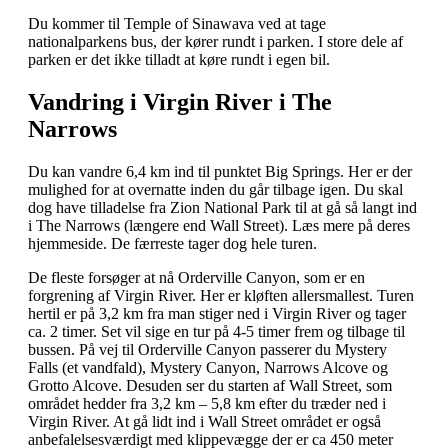
Du kommer til Temple of Sinawava ved at tage
nationalparkens bus, der kører rundt i parken. I store dele af
parken er det ikke tilladt at køre rundt i egen bil.
Vandring i Virgin River i The
Narrows
Du kan vandre 6,4 km ind til punktet Big Springs. Her er der
mulighed for at overnatte inden du går tilbage igen. Du skal
dog have tilladelse fra Zion National Park til at gå så langt ind
i The Narrows (længere end Wall Street). Læs mere på deres
hjemmeside. De færreste tager dog hele turen.
De fleste forsøger at nå Orderville Canyon, som er en
forgrening af Virgin River. Her er kløften allersmallest. Turen
hertil er på 3,2 km fra man stiger ned i Virgin River og tager
ca. 2 timer. Set vil sige en tur på 4-5 timer frem og tilbage til
bussen. På vej til Orderville Canyon passerer du Mystery
Falls (et vandfald), Mystery Canyon, Narrows Alcove og
Grotto Alcove. Desuden ser du starten af Wall Street, som
området hedder fra 3,2 km – 5,8 km efter du træder ned i
Virgin River. At gå lidt ind i Wall Street området er også
anbefalelsesværdigt med klippevægge der er ca 450 meter