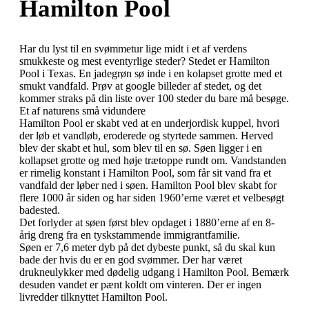
Hamilton Pool
Har du lyst til en svømmetur lige midt i et af verdens
smukkeste og mest eventyrlige steder? Stedet er Hamilton
Pool i Texas. En jadegrøn sø inde i en kolapset grotte med et
smukt vandfald. Prøv at google billeder af stedet, og det
kommer straks på din liste over 100 steder du bare må besøge.
Et af naturens små vidundere
Hamilton Pool er skabt ved at en underjordisk kuppel, hvori
der løb et vandløb, eroderede og styrtede sammen. Herved
blev der skabt et hul, som blev til en sø. Søen ligger i en
kollapset grotte og med høje trætoppe rundt om. Vandstanden
er rimelig konstant i Hamilton Pool, som får sit vand fra et
vandfald der løber ned i søen. Hamilton Pool blev skabt for
flere 1000 år siden og har siden 1960’erne været et velbesøgt
badested.
Det forlyder at søen først blev opdaget i 1880’erne af en 8-
årig dreng fra en tyskstammende immigrantfamilie.
Søen er 7,6 meter dyb på det dybeste punkt, så du skal kun
bade der hvis du er en god svømmer. Der har været
drukneulykker med dødelig udgang i Hamilton Pool. Bemærk
desuden vandet er pænt koldt om vinteren. Der er ingen
livredder tilknyttet Hamilton Pool.