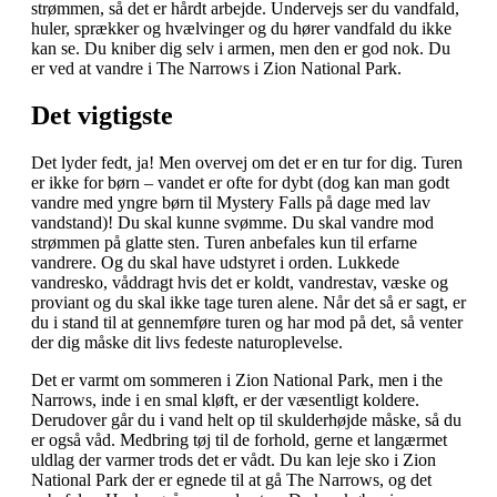
strømmen, så det er hårdt arbejde. Undervejs ser du vandfald,
huler, sprækker og hvælvinger og du hører vandfald du ikke
kan se. Du kniber dig selv i armen, men den er god nok. Du
er ved at vandre i The Narrows i Zion National Park.
Det vigtigste
Det lyder fedt, ja! Men overvej om det er en tur for dig. Turen
er ikke for børn – vandet er ofte for dybt (dog kan man godt
vandre med yngre børn til Mystery Falls på dage med lav
vandstand)! Du skal kunne svømme. Du skal vandre mod
strømmen på glatte sten. Turen anbefales kun til erfarne
vandrere. Og du skal have udstyret i orden. Lukkede
vandresko, våddragt hvis det er koldt, vandrestav, væske og
proviant og du skal ikke tage turen alene. Når det så er sagt, er
du i stand til at gennemføre turen og har mod på det, så venter
der dig måske dit livs fedeste naturoplevelse.
Det er varmt om sommeren i Zion National Park, men i the
Narrows, inde i en smal kløft, er der væsentligt koldere.
Derudover går du i vand helt op til skulderhøjde måske, så du
er også våd. Medbring tøj til de forhold, gerne et langærmet
uldlag der varmer trods det er vådt. Du kan leje sko i Zion
National Park der er egnede til at gå The Narrows, og det