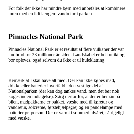
For folk der ikke har mindre børn med anbefales at kombinere
turen med en lidt længere vandretur i parken.
Pinnacles National Park
Pinnacles National Park er et resultat af flere vulkaner der var
i udbrud for 23 millioner år siden. Landskabet er helt unikt og
bør opleves, også selvom du ikke er til huleklatring.
Bemærk at I skal have alt med. Der kan ikke købes mad,
drikke eller batterier ihvertfald i den vestlige del af
Nationalparken (der kan dog tankes vand, men det bør nok
koges inden indtagelse). Sørg derfor for, at der er benzin på
bilen, madpakkerne er pakket, væske med til køretur og
vandretur, solcreme, førstehjælpsgrej og en pandelampe med
batterier pr. person. Der er varmt i sommerhalvåret, så rigeligt
med væske.