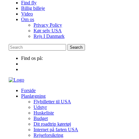
Find fly
Billig billeje
Video
Om os
Privacy Policy
Kør selv USA
Rejs I Danmark
Find os på:
Forside
Planlægning
Flybilletter til USA
Udstyr
Huskeliste
Budget
Dit roadtrip køretøj
Internet på farten USA
Rejseforsikring